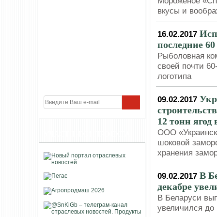
Мороженое «Che
вкусы и вообр
Исп
16.02.2017
последние 60
Рыболовная ко
своей почти 60
логотипа
Укр
09.02.2017
строительст
12 тонн ягод 
ООО «Украинска
УЧАСТНИКИ ПРОЕКТА
шоковой заморо
хранения замор
В Б
09.02.2017
декабре увел
В Беларуси вы
увеличился до 1