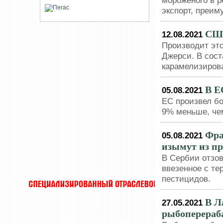
мороженого в р
экспорт, преи
США
12.08.2021
Производит эт
Джерси. В сост
карамелизиров
В Е
05.08.2021
ЕС произвел бо
9% меньше, чем
Фра
05.08.2021
изымут из пр
В Сербии отзов
ввезенное с те
пестицидов.
В Л
27.05.2021
рыбоперера