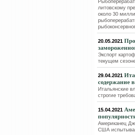
Рыбоперерабат
литовскому пр
около 30 милли
рыбоперерабат
рыбоконсервног
Про
20.05.2021
замороженног
Экспорт карто
текущем сезон
Ита
29.04.2021
содержание в
Итальянские вл
строгие требов
Аме
15.04.2021
популярност
Американец Дж
США испытываю