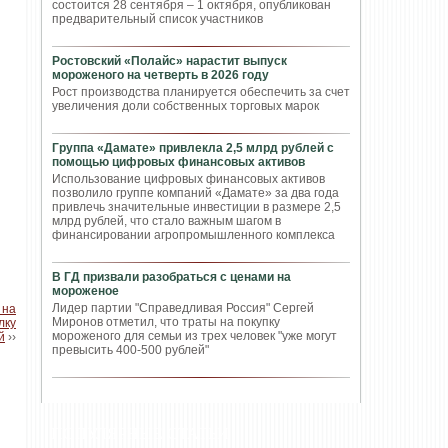
состоится 28 сентября – 1 октября, опубликован
предварительный список участников
Ростовский «Полайс» нарастит выпуск
мороженого на четверть в 2026 году
Рост производства планируется обеспечить за счет
увеличения доли собственных торговых марок
Группа «Дамате» привлекла 2,5 млрд рублей с
помощью цифровых финансовых активов
Использование цифровых финансовых активов
позволило группе компаний «Дамате» за два года
привлечь значительные инвестиции в размере 2,5
млрд рублей, что стало важным шагом в
финансировании агропромышленного комплекса
В ГД призвали разобраться с ценами на
мороженое
Лидер партии "Справедливая Россия" Сергей
 на
Миронов отметил, что траты на покупку
лку
мороженого для семьи из трех человек "уже могут
й
››
превысить 400-500 рублей"
ПОПУЛЯРНЫЕ СТАТЬИ