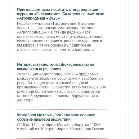
Приглашаем всех посетить стенд редакции
журнала «Гастрономия. Бакалея» на выставке
«Агропродмаш – 2026»
Редакция журнала «Гастрономия. Бакалея»
является постоянным участником выставки
«Агропродмаш». На стенде редакции все
посетители выставки могут стать обладателями
свежих выпусков наших отраслевых журналов и
каталогов, а также оформить подписки на
отласлевые новостные ленты и дайджесты.
Интересы технологов сфокусированы на
комплексных решениях
Экспозиция «Агропродмаш-2026» предложит
конкурентоспособные российские и зарубежные
разработки для всех отраслей пищевой
промышленности. Об участии заявили свыше 850
компаний более чем из 20 стран. Планируется
много оборудования, причем оборудования в
действии
WorldFood Moscow 2026 - главное осеннее
событие пищевой индустрии!
С 15 по 18 сентября в Москве соберутся 1100+
компаний из 30 стран мира и 60 регионов России