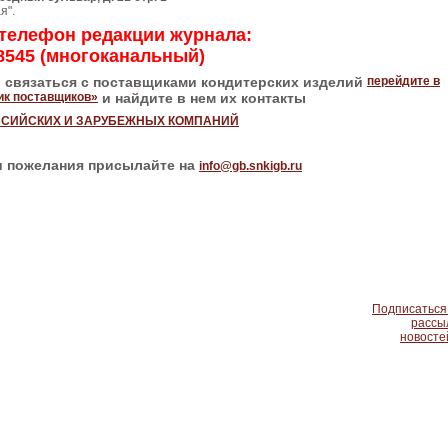
я".
телефон редакции журнала:
-8545 (многоканальный)
ы связаться с поставщиками кондитерских изделий
перейдите в
ик поставщиков»
и найдите в нем их контакты
ССИЙСКИХ И ЗАРУБЕЖНЫХ КОМПАНИЙ
и пожелания присылайте на
info
@gb
.snkigb.ru
Подписаться
рассы
новосте