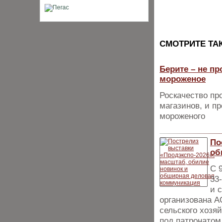
CМОТРИТЕ ТА
Берите – не п
мороженое
Роскачество пр
магазинов, и п
мороженого
По
об
С 
33
и 
организована 
сельского хозя
под патронатом