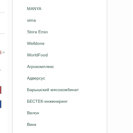
MANYA
sima
Stora Enso
Welldone
й
››
WorldFood
Агрокомплекс
Адверсус
Барышский мясокомбинат
БЕСТЕК-инжиниринг
Вилон
Винк