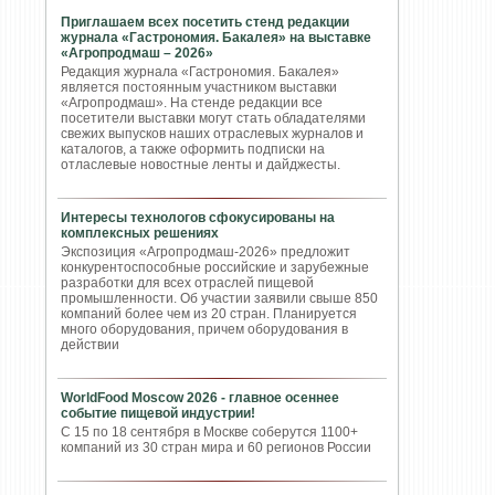
Приглашаем всех посетить стенд редакции
журнала «Гастрономия. Бакалея» на выставке
«Агропродмаш – 2026»
Редакция журнала «Гастрономия. Бакалея»
является постоянным участником выставки
«Агропродмаш». На стенде редакции все
посетители выставки могут стать обладателями
свежих выпусков наших отраслевых журналов и
каталогов, а также оформить подписки на
отласлевые новостные ленты и дайджесты.
Интересы технологов сфокусированы на
комплексных решениях
Экспозиция «Агропродмаш-2026» предложит
конкурентоспособные российские и зарубежные
разработки для всех отраслей пищевой
промышленности. Об участии заявили свыше 850
компаний более чем из 20 стран. Планируется
много оборудования, причем оборудования в
действии
WorldFood Moscow 2026 - главное осеннее
событие пищевой индустрии!
С 15 по 18 сентября в Москве соберутся 1100+
компаний из 30 стран мира и 60 регионов России