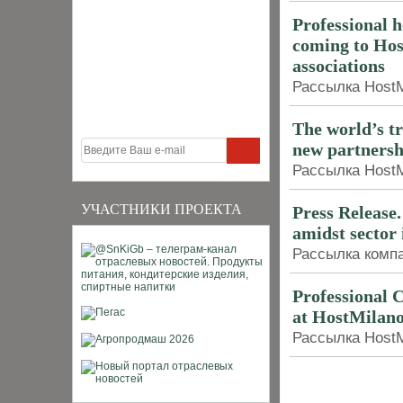
Professional h
coming to Hos
associations
Рассылка HostM
The world’s t
new partnersh
Рассылка HostMi
УЧАСТНИКИ ПРОЕКТА
Press Release.
amidst sector 
Рассылка компан
Professional C
at HostMilan
Рассылка HostMi