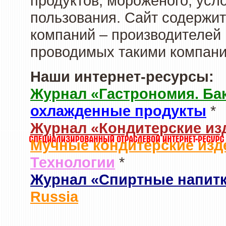
продуктов, мороженого, усл
пользования. Сайт содержи
компаний – производителей 
проводимых такими компани
Наши интернет-ресурсы:
Журнал «Гастрономия. Ба
охлажденные продукты
*
Журнал «Кондитерские из
Мучные кондитерские изд
Технологии
*
Журнал «Спиртные напит
Russia