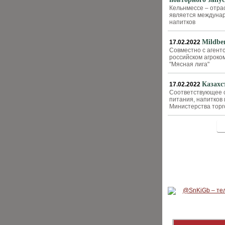
Кельнмессе – отра
является междунар
напитков
Mildbe
17.02.2022
Совместно с агент
российском агроко
"Мясная лига"
Казахс
17.02.2022
Соответствующее с
питания, напитков
Министерства торг
<