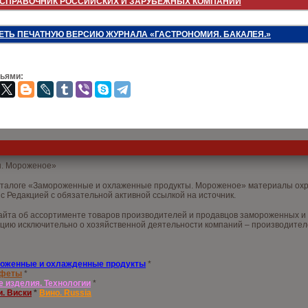
СПРАВОЧНИК РОССИЙСКИХ И ЗАРУБЕЖНЫХ КОМПАНИЙ
ЕТЬ ПЕЧАТНУЮ ВЕРСИЮ ЖУРНАЛА «ГАСТРОНОМИЯ. БАКАЛЕЯ.»
зьями:
ы. Мороженое»
аталоге «Замороженные и охлаженные продукты. Мороженое» материалы охра
с Редакцией с обязательной активной ссылкой на источник.
йта об ассортименте товаров производителей и продавцов замороженных и х
цию исключительно о хозяйственной деятельности компаний – производителе
оженные и охлажденные продукты
*
нфеты
*
е изделия. Технологии
*
и. Виски
*
Вино. Russia