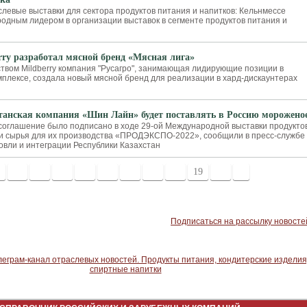
слевые выставки для сектора продуктов питания и напитков: Кельнмессе
одным лидером в организации выставок в сегменте продуктов питания и
rry разработал мясной бренд «Мясная лига»
ством Mildberry компания "Русагро", занимающая лидирующие позиции в
мплексе, создала новый мясной бренд для реализации в хард-дискаунтерах
танская компания «Шин Лайн» будет поставлять в Россию морожено
оглашение было подписано в ходе 29-ой Международной выставки продукто
 и сырья для их производства «ПРОДЭКСПО-2022», сообщили в пресс-службе
овли и интеграции Республики Казахстан
11
12
13
14
15
16
17
18
19
20
>
Подписаться на рассылку новосте