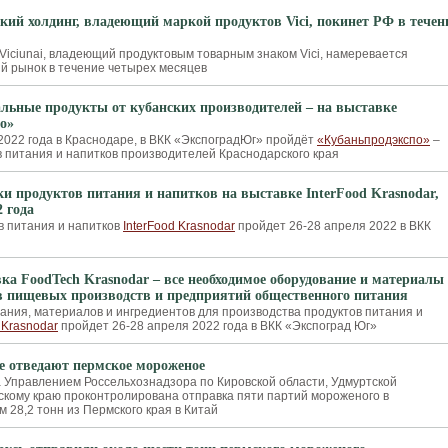
кий холдинг, владеющий маркой продуктов Vici, покинет РФ в течен
 Viciunai, владеющий продуктовым товарным знаком Vici, намеревается
ий рынок в течение четырех месяцев
льные продукты от кубанских производителей – на выставке
о»
 2022 года в Краснодаре, в ВКК «ЭкспоградЮг» пройдёт
«Кубаньпродэкспо»
–
в питания и напитков производителей Краснодарского края
и продуктов питания и напитков на выставке InterFood Krasnodar,
2 года
в питания и напитков
InterFood Krasnodar
пройдет 26-28 апреля 2022 в ВКК
ка FoodTech Krasnodar – все необходимое оборудование и материалы
в пищевых производств и предприятий общественного питания
ания, материалов и ингредиентов для производства продуктов питания и
 Krasnodar
пройдет 26-28 апреля 2022 года в ВКК «Экспоград Юг»
е отведают пермское мороженое
а Управлением Россельхознадзора по Кировской области, Удмуртской
скому краю проконтролирована отправка пяти партий мороженого в
 28,2 тонн из Пермского края в Китай