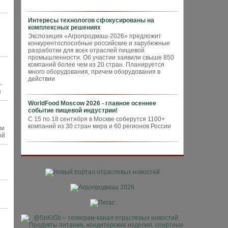
Интересы технологов сфокусированы на
комплексных решениях
Экспозиция «Агропродмаш-2026» предложит
конкурентоспособные российские и зарубежные
разработки для всех отраслей пищевой
промышленности. Об участии заявили свыше 850
компаний более чем из 20 стран. Планируется
много оборудования, причем оборудования в
действии
-
я
WorldFood Moscow 2026 - главное осеннее
событие пищевой индустрии!
С 15 по 18 сентября в Москве соберутся 1100+
компаний из 30 стран мира и 60 регионов России
ии
ой