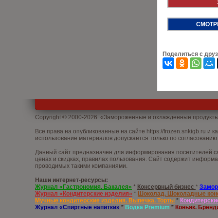
СМОТР
Поделиться с дру
Copyright © 2000-2026. «Замороженные и охлажденные продукт
Все права на опубликованные на сайте
https://frozen.snkigb.ru
и к
использование материалов допускается только по согласованию 
Данный сайт предназначен для информирования посетителей са
ценах и скидках, правилах пользования. Сайт содержит информа
проводимых такими компаниями.
Наши интернет-ресурсы:
Журнал «Гастрономия. Бакалея»
*
Консервный бизнес
*
Замор
Журнал «Кондитерские изделия»
*
Шоколад. Шоколадные ко
Мучные кондитерские изделия. Выпечка. Торты
*
Кондитерски
Журнал «Спиртные напитки»
*
Водка
Premium
*
Коньяк. Бренд