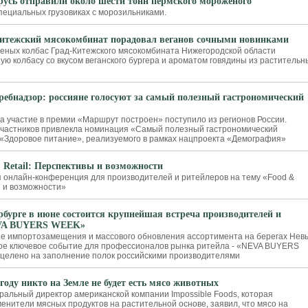
русь отправили около шести тонн пермского мороженого
специальных грузовиках с морозильниками.
итежский мясокомбинат порадовал веганов сочными новинками
реных колбас Град-Китежского мясокомбината Нижегородской области
ую колбасу со вкусом веганского бургера и ароматом говядины из растительн
ребнадзор: россияне голосуют за самый полезный гастрономический
на участие в премии «Маршрут построен» поступило из регионов России.
частников привлекла номинация «Самый полезный гастрономический
«Здоровое питание», реализуемого в рамках нацпроекта «Демография»
 Retail: Перспективы и возможности
я онлайн-конференция для производителей и ритейлеров на тему «Food &
ы и возможности»
рбурге в июне состоится крупнейшая встреча производителей и
EVA BUYERS WEEK»
не импортозамещения и массового обновления ассортимента на берегах Нев
ое ключевое событие для профессионалов рынка ритейла - «NEVA BUYERS
целено на заполнение полок российскими производителями
 году никто на Земле не будет есть мясо животных
еральный директор американской компании Impossible Foods, которая
енители мясных продуктов на растительной основе, заявил, что мясо на