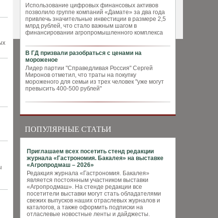
Использование цифровых финансовых активов
позволило группе компаний «Дамате» за два года
привлечь значительные инвестиции в размере 2,5
млрд рублей, что стало важным шагом в
финансировании агропромышленного комплекса
ых
В ГД призвали разобраться с ценами на
мороженое
Лидер партии "Справедливая Россия" Сергей
Миронов отметил, что траты на покупку
мороженого для семьи из трех человек "уже могут
превысить 400-500 рублей"
ПОПУЛЯРНЫЕ СТАТЬИ
Приглашаем всех посетить стенд редакции
журнала «Гастрономия. Бакалея» на выставке
«Агропродмаш – 2026»
ы
Редакция журнала «Гастрономия. Бакалея»
является постоянным участником выставки
«Агропродмаш». На стенде редакции все
посетители выставки могут стать обладателями
свежих выпусков наших отраслевых журналов и
каталогов, а также оформить подписки на
отласлевые новостные ленты и дайджесты.