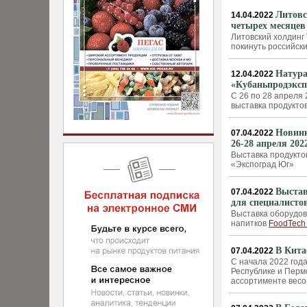
Литовс
14.04.2022
четырех месяцев
Литовский холдинг
покинуть российск
Натура
12.04.2022
«Кубаньпродэксп
С 26 по 28 апреля
выставка продукто
Новинк
07.04.2022
26-28 апреля 202
Выставка продукто
«Экспоград Юг»
Выстав
07.04.2022
для специалисто
Выставка оборудов
напитков
FoodTech
В Кита
07.04.2022
С начала 2022 год
Республике и Перм
ассортименте весом