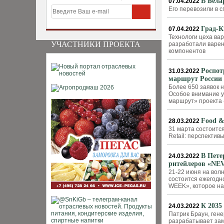
В Бела
07.04.2022
Его перевозили в 
Град-К
07.04.2022
Технологи цеха ва
УЧАСТНИКИ ПРОЕКТА
разработали варен
компонентов
Роспот
31.03.2022
маршрут России
Более 650 заявок 
Особое внимание у
маршрут» проекта 
Food &
28.03.2022
31 марта состоитс
Retail: перспектив
В Пете
24.03.2022
ритейлеров «N
21-22 июня на вол
состоится ежегодн
WEEK», которое на
К 2035
24.03.2022
Патрик Браун, ген
разрабатывает зам