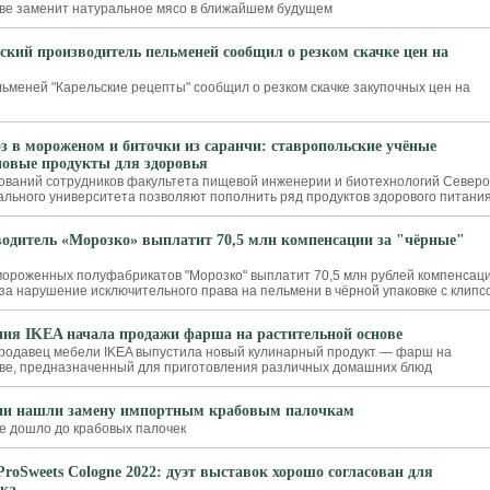
ве заменит натуральное мясо в ближайшем будущем
ский производитель пельменей сообщил о резком скачке цен на
ьменей "Карельские рецепты" сообщил о резком скачке закупочных цен на
з в мороженом и биточки из саранчи: ставропольские учёные
овые продукты для здоровья
ований сотрудников факультета пищевой инженерии и биотехнологий Северо
ального университета позволяют пополнить ряд продуктов здорового питани
одитель «Морозко» выплатит 70,5 млн компенсации за "чёрные"
ороженных полуфабрикатов "Морозко" выплатит 70,5 млн рублей компенсац
 за нарушение исключительного права на пельмени в чёрной упаковке с клипс
ия IKEA начала продажи фарша на растительной основе
родавец мебели IKEA выпустила новый кулинарный продукт — фарш на
ве, предназначенный для приготовления различных домашних блюд
ии нашли замену импортным крабовым палочкам
 дошло до крабовых палочек
ProSweets Cologne 2022: дуэт выставок хорошо согласован для
ска