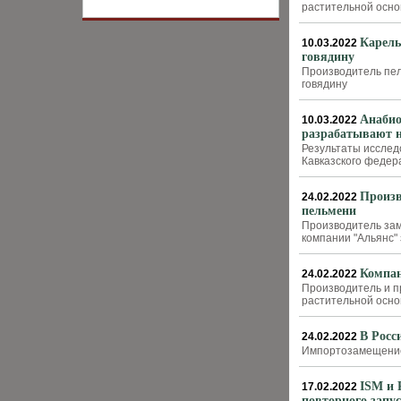
растительной осно
Карель
10.03.2022
говядину
Производитель пел
говядину
Анабио
10.03.2022
разрабатывают н
Результаты исслед
Кавказского федер
Произв
24.02.2022
пельмени
Производитель зам
компании "Альянс"
Компан
24.02.2022
Производитель и п
растительной осно
В Росс
24.02.2022
Импортозамещение
ISM и 
17.02.2022
повторного запу