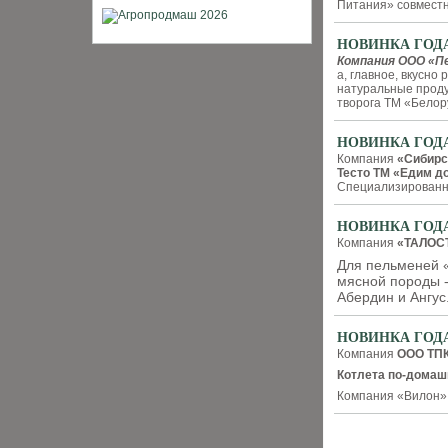
Питания» совместн
НОВИНКА ГОДА. 
Компания ООО «П
а, главное, вкусно
натуральные проду
творога ТМ «Белор
НОВИНКА ГОДА.
Компания
«Сибирс
Тесто ТМ «Едим д
Специализированна
НОВИНКА ГОДА.
Компания
«ТАЛОС
Для пельменей 
мясной породы -
Абердин и Ангус
НОВИНКА ГОДА. 
Компания
ООО ТП
Котлета по-дома
Компания «Вилон» 