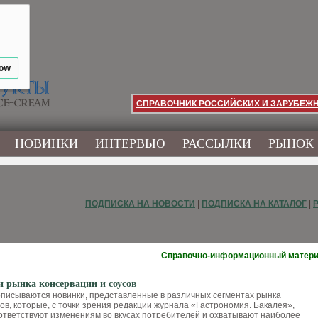
low
СПРАВОЧНИК РОССИЙСКИХ И ЗАРУБЕЖ
НОВИНКИ
ИНТЕРВЬЮ
РАССЫЛКИ
РЫНОК
ПОДПИСКА НА НОВОСТИ
|
ПОДПИСКА НА КАТАЛОГ
|
Справочно-информационный матер
 рынка консервации и соусов
описываются новинки, представленные в различных сегментах рынка
ов, которые, с точки зрения редакции журнала «Гастрономия. Бакалея»,
ответствуют изменениям во вкусах потребителей и охватывают наиболее