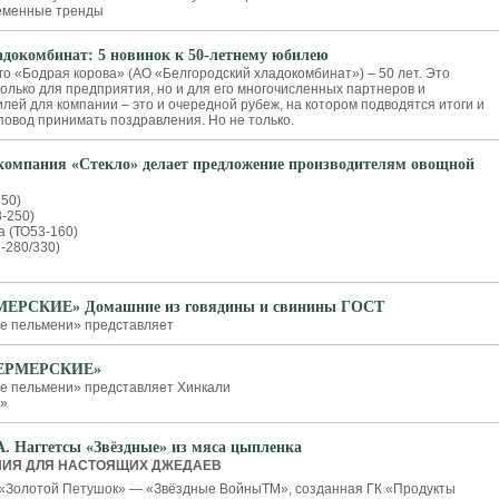
ременные тренды
адокомбинат: 5 новинок к 50-летнему юбилею
о «Бодрая корова» (АО «Белгородский хладокомбинат») – 50 лет. Это
олько для предприятия, но и для его многочисленных партнеров и
лей для компании – это и очередной рубеж, на котором подводятся итоги и
повод принимать поздравления. Но не только.
омпания «Стекло» делает предложение производителям овощной
250)
-250)
а (ТО53-160)
-280/330)
МЕРСКИЕ» Домашние из говядины и свинины ГОСТ
е пельмени» представляет
ФЕРМЕРСКИЕ»
ие пельмени» представляет Хинкали
»
Наггетсы «Звёздные» из мяса цыпленка
НИЯ ДЛЯ НАСТОЯЩИХ ДЖЕДАЕВ
 «Золотой Петушок» — «Звёздные ВойныТМ», созданная ГК «Продукты