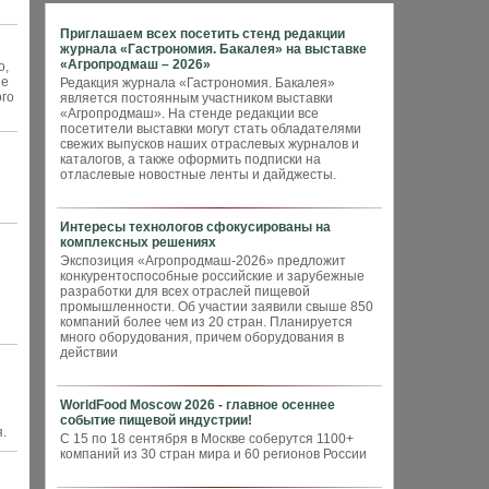
Приглашаем всех посетить стенд редакции
журнала «Гастрономия. Бакалея» на выставке
«Агропродмаш – 2026»
о,
не
Редакция журнала «Гастрономия. Бакалея»
ого
является постоянным участником выставки
«Агропродмаш». На стенде редакции все
посетители выставки могут стать обладателями
свежих выпусков наших отраслевых журналов и
каталогов, а также оформить подписки на
отласлевые новостные ленты и дайджесты.
Интересы технологов сфокусированы на
комплексных решениях
Экспозиция «Агропродмаш-2026» предложит
конкурентоспособные российские и зарубежные
разработки для всех отраслей пищевой
промышленности. Об участии заявили свыше 850
компаний более чем из 20 стран. Планируется
много оборудования, причем оборудования в
действии
WorldFood Moscow 2026 - главное осеннее
событие пищевой индустрии!
.
С 15 по 18 сентября в Москве соберутся 1100+
компаний из 30 стран мира и 60 регионов России