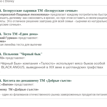
о с Disney
Белорусские сырники ТМ «Белорусские сочные»
етрохолод-Пищевые технологии»
предлагает каждому потребителю быстр
 решить дилемму: как сэкономить в кризис, но при этом оставить в своем рацио
кты. Это отличное решение завтрака для всей семьи - сырники из натуральн
усские сочные».
 Тесто ТМ «Едим дома»
кий Гурман»
представляет:
ома»
я линейка теста для выпечки
 Пельмени "Черный бык"
ТО»
представляет:
«Чёрный Бык» компания «Талосто» использует мясо быков особой
 BLACK ANGUS, выведенной в XIX веке в шотландских графствах
.
Котлета по-домашнему ТМ «Добрые съести»
К «Вилон»
представляет:
шнему ТМ «Добрые съести»
- один из флагманов отечественного рынка замороженных продуктов питания