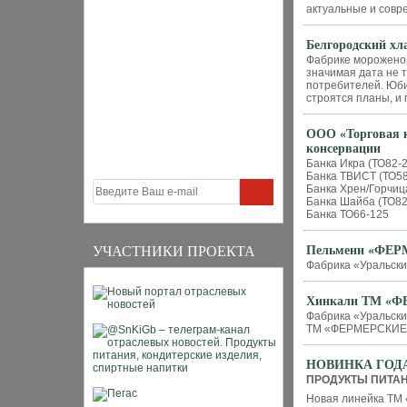
актуальные и сов
Белгородский хл
Фабрике мороженог
значимая дата не т
потребителей. Юби
строятся планы, и 
ООО «Торговая к
консервации
Банка Икра (ТО82-
Банка ТВИСТ (ТО58
Банка Хрен/Горчиц
Банка Шайба (ТО82
Банка ТО66-125
УЧАСТНИКИ ПРОЕКТА
Пельмени «ФЕР
Фабрика «Уральски
Хинкали ТМ «
Фабрика «Уральск
ТМ «ФЕРМЕРСКИЕ
НОВИНКА ГОДА. 
ПРОДУКТЫ ПИТА
Новая линейка ТМ