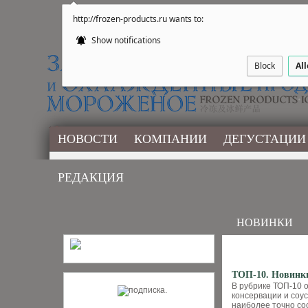
http://frozen-products.ru wants to:
Show notifications
Block
Al
НОВОСТИ
КОМПАНИИ
ДЕГУСТАЦИИ
РЕДАКЦИЯ
НОВИНКИ
ТОП-10. Новинки
В рубрике ТОП-10 
консервации и соус
наиболее точно со