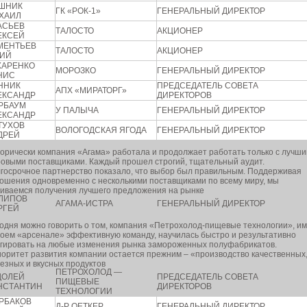
ШНИК
ГК «РОК-1»
ГЕНЕРАЛЬНЫЙ ДИРЕКТОР
ХАИЛ
АСЬЕВ
ТАЛОСТО
АКЦИОНЕР
ЕКСЕЙ
МЕНТЬЕВ
ТАЛОСТО
АКЦИОНЕР
ИЙ
ХАРЕНКО
МОРОЗКО
ГЕНЕРАЛЬНЫЙ ДИРЕКТОР
НИС
ННИК
ПРЕДСЕДАТЕЛЬ СОВЕТА
АПХ «МИРАТОРГ»
ЕКСАНДР
ДИРЕКТОРОВ
РБАУМ
У ПАЛЫЧА
ГЕНЕРАЛЬНЫЙ ДИРЕКТОР
ЕКСАНДР
ТУХОВ
ВОЛОГОДСКАЯ ЯГОДА
ГЕНЕРАЛЬНЫЙ ДИРЕКТОР
ДРЕЙ
орически компания «Агама» работала и продолжает работать только с лучш
овыми поставщиками. Каждый прошел строгий, тщательный аудит.
госрочное партнерство показало, что выбор был правильным. Поддерживая
ошения одновременно с несколькими поставщиками по всему миру, мы
иваемся получения лучшего предложения на рынке
ЛИПОВ
АГАМА-ИСТРА
ГЕНЕРАЛЬНЫЙ ДИРЕКТОР
РГЕЙ
одня можно говорить о том, компания «Петрохолод-пищевые технологии», и
воем «арсенале» эффективную команду, научилась быстро и результативно
гировать на любые изменения рынка замороженных полуфабрикатов.
оритет развития компании остается прежним – «производство качественных
езных и вкусных продуктов
ПЕТРОХОЛОД —
ДОЛЕЙ
ПРЕДСЕДАТЕЛЬ СОВЕТА
ПИЩЕВЫЕ
НСТАНТИН
ДИРЕКТОРОВ
ТЕХНОЛОГИИ
РБАКОВ
Д-Р ОЕТКЕР
ГЕНЕРАЛЬНЫЙ ДИРЕКТОР