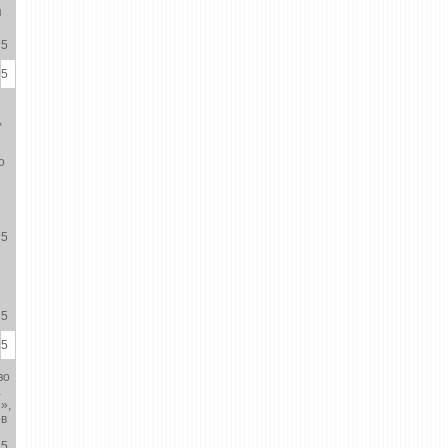
я
5
5
,
о
5
5
5
во
а
»,
ов
5