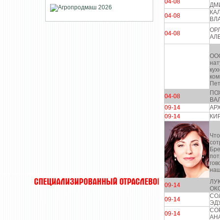
04-08
ДМ
КА
04-08
ВЛ
ОР
04-08
АЛ
ООО
нат
кух
ком
Пет
ПО
04-08
ВА
09-14
АР
09-14
КИ
Что
сот
Бре
пот
гов
наш
ЛУ
09-14
ОК
СО
09-14
ЭД
СО
09-14
АН