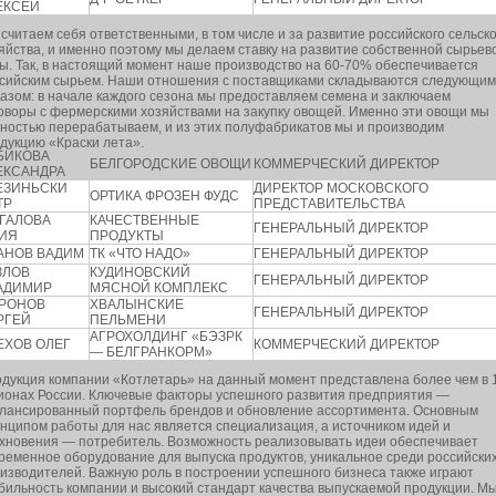
ЕКСЕЙ
считаем себя ответственными, в том числе и за развитие российского сельско
яйства, и именно поэтому мы делаем ставку на развитие собственной сырьев
ы. Так, в настоящий момент наше производство на 60-70% обеспечивается
сийским сырьем. Наши отношения с поставщиками складываются следующим
азом: в начале каждого сезона мы предоставляем семена и заключаем
оворы с фермерскими хозяйствами на закупку овощей. Именно эти овощи мы
ностью перерабатываем, и из этих полуфабрикатов мы и производим
дукцию «Краски лета».
БИКОВА
БЕЛГОРОДСКИЕ ОВОЩИ
КОММЕРЧЕСКИЙ ДИРЕКТОР
ЕКСАНДРА
ЕЗИНЬСКИ
ДИРЕКТОР МОСКОВСКОГО
ОРТИКА ФРОЗЕН ФУДС
ТР
ПРЕДСТАВИТЕЛЬСТВА
ГАЛОВА
КАЧЕСТВЕННЫЕ
ГЕНЕРАЛЬНЫЙ ДИРЕКТОР
ИЯ
ПРОДУКТЫ
АНОВ ВАДИМ
ТК «ЧТО НАДО»
ГЕНЕРАЛЬНЫЙ ДИРЕКТОР
ЗЛОВ
КУДИНОВСКИЙ
ГЕНЕРАЛЬНЫЙ ДИРЕКТОР
АДИМИР
МЯСНОЙ КОМПЛЕКС
РОНОВ
ХВАЛЫНСКИЕ
ГЕНЕРАЛЬНЫЙ ДИРЕКТОР
РГЕЙ
ПЕЛЬМЕНИ
АГРОХОЛДИНГ «БЭЗРК
ЕХОВ ОЛЕГ
КОММЕРЧЕСКИЙ ДИРЕКТОР
— БЕЛГРАНКОРМ»
дукция компании «Котлетарь» на данный момент представлена более чем в 
ионах России. Ключевые факторы успешного развития предприятия —
лансированный портфель брендов и обновление ассортимента. Основным
нципом работы для нас является специализация, а источником идей и
хновения — потребитель. Возможность реализовывать идеи обеспечивает
ременное оборудование для выпуска продуктов, уникальное среди российски
изводителей. Важную роль в построении успешного бизнеса также играют
бильность компании и высокий стандарт качества выпускаемой продукции. М