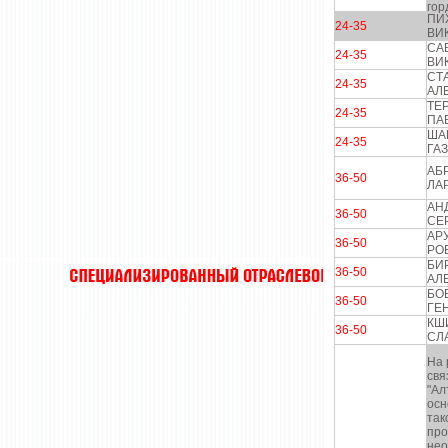
гор
ПИ
24-35
ВИ
СА
24-35
ВИ
СТ
24-35
АЛ
ТЕ
24-35
ПА
ША
24-35
ГА
АБ
36-50
ЛА
АН
36-50
СЕ
АР
36-50
РО
БИ
36-50
АЛ
БО
36-50
ГЕ
КШ
36-50
СЛ
На 
свя
"Ал
осн
так
про
нео