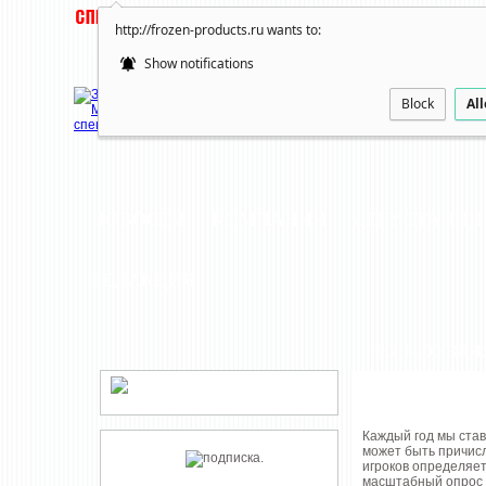
http://frozen-products.ru wants to:
Show notifications
Block
Al
НОВОСТИ
КОМПАНИИ
ДЕГУСТАЦИИ
РЕДАКЦИЯ
ТОП-100 ВЛ
Каждый год мы став
может быть причисл
игроков определяет
масштабный опрос 