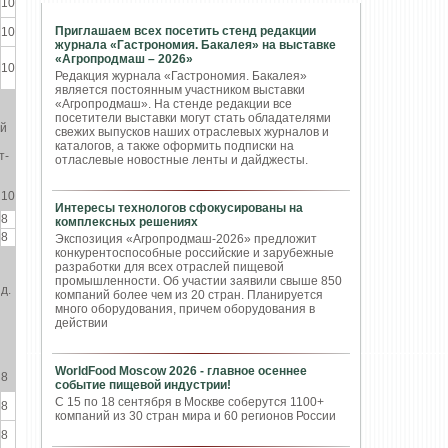
10
Приглашаем всех посетить стенд редакции
10
журнала «Гастрономия. Бакалея» на выставке
«Агропродмаш – 2026»
10
Редакция журнала «Гастрономия. Бакалея»
является постоянным участником выставки
«Агропродмаш». На стенде редакции все
посетители выставки могут стать обладателями
ей
свежих выпусков наших отраслевых журналов и
каталогов, а также оформить подписки на
т-
отласлевые новостные ленты и дайджесты.
10
Интересы технологов сфокусированы на
8
комплексных решениях
8
Экспозиция «Агропродмаш-2026» предложит
конкурентоспособные российские и зарубежные
разработки для всех отраслей пищевой
промышленности. Об участии заявили свыше 850
д.
компаний более чем из 20 стран. Планируется
много оборудования, причем оборудования в
действии
WorldFood Moscow 2026 - главное осеннее
8
событие пищевой индустрии!
С 15 по 18 сентября в Москве соберутся 1100+
8
компаний из 30 стран мира и 60 регионов России
8