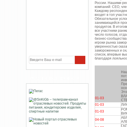
России. Нашими ре
компаний: CEO, чле
Каждому респондент
входят в топ участ
Обязательное услов
занимающейся прои
продуктов. В итого
все участники ранж
число голосов, отд
бизнес-сообщества,
игроки рынка замо
уверенностью сказа
замороженных и ох
список, впервые вы
благодаря лояльно
Наш
пот
УЧАСТНИКИ ПРОЕКТА
инв
Пре
осн
Это
ВЛ
01-03
СТ
01-03
ЛИ
РО
01-03
ВИ
АБ
04-08
АЛ
ГА