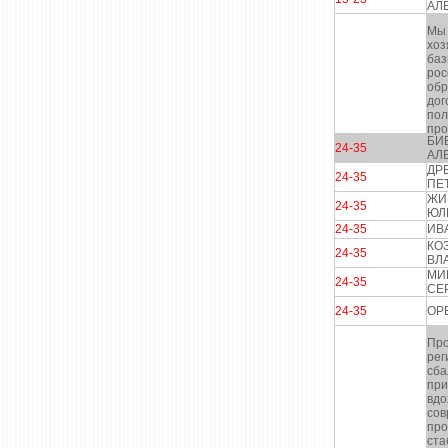
АЛ
Мы 
хоз
баз
рос
обр
дог
пол
про
БИ
24-35
АЛ
ДР
24-35
ПЕ
ЖИ
24-35
ЮЛ
24-35
ИВ
КО
24-35
ВЛ
МИ
24-35
СЕ
24-35
ОР
Про
рег
сба
при
вдо
сов
про
ста