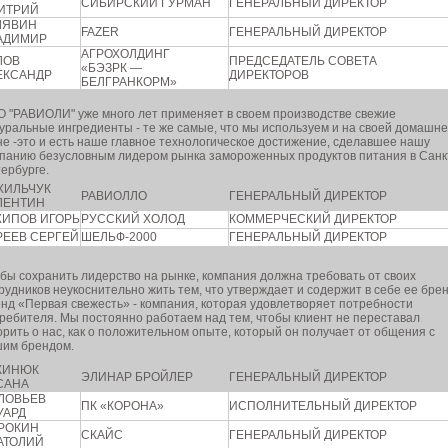
СИБИРСКИЙ ГУРМАН
ГЕНЕРАЛЬНЫЙ ДИРЕКТОР
ИТРИЙ
ЛЯВИН
FAZER
ГЕНЕРАЛЬНЫЙ ДИРЕКТОР
АДИМИР
АГРОХОЛДИНГ
ЛОВ
ПРЕДСЕДАТЕЛЬ СОВЕТА
«БЭЗРК —
ЕКСАНДР
ДИРЕКТОРОВ
БЕЛГРАНКОРМ»
 "РАВИОЛИ" уже много лет применяет в своем производстве свежие
уральные ингредиенты - те же самые, что мы используем и на своей домашн
не -это и есть наше главное технологическое достижение, сделавшее нашу
панию безусловным лидером рынка замороженных продуктов питания в Санк
ербурге.
ХИЛЬЧУК
РАВИОЛЛО
ГЕНЕРАЛЬНЫЙ ДИРЕКТОР
ЛЕНТИН
ХИПОВ ИГОРЬ
РУССКИЙ ХОЛОД
КОММЕРЧЕСКИЙ ДИРЕКТОР
РЕЕВ СЕРГЕЙ
ШЕЛЬФ-2000
ГЕНЕРАЛЬНЫЙ ДИРЕКТОР
бы сохранить лидерство на рынке, компания должна требовать от своих
рудников неукоснительно жить тем, что утверждает и содержит в себе ее брен
нд «Первая свежесть» - компания, которая удовлетворяет потребности
ребителя. Мы постоянно работаем над тем, чтобы клиент не переставал
орить о нас, как о положительном опыте, который он получает от общения с
им брендом.
КИНЮК
ЭЛИНАР БРОЙЛЕР
ГЕНЕРАЛЬНЫЙ ДИРЕКТОР
САНА
ЛОВЬЕВ
ПК «КОРОНА»
ИСПОЛНИТЕЛЬНЫЙ ДИРЕКТОР
УАРД
РОКИН
СКАЙС
ГЕНЕРАЛЬНЫЙ ДИРЕКТОР
АТОЛИЙ