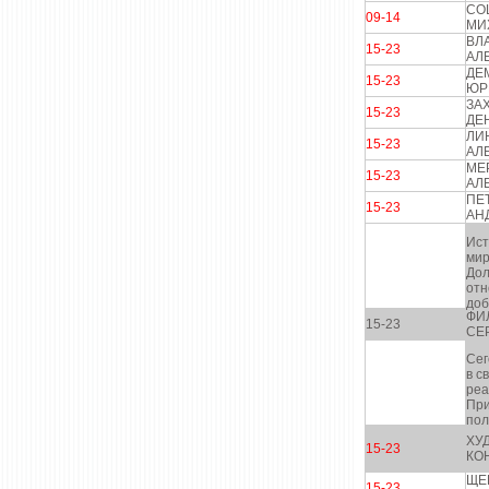
СО
09-14
МИ
ВЛ
15-23
АЛ
ДЕ
15-23
ЮР
ЗА
15-23
ДЕ
ЛИ
15-23
АЛ
МЕ
15-23
АЛ
ПЕ
15-23
АН
Ист
мир
Дол
отн
доб
ФИ
15-23
СЕ
Сег
в с
реа
При
пол
ХУ
15-23
КО
ЩЕ
15-23