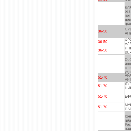
Для
ост
пот
дов
гра
СУ
36-50
АН
ФР
36-50
АЛ
ЯН
36-50
ВЕ
Соб
инн
спе
удо
АР
51-70
АР
ДУ
51-70
НИ
51-70
ЕФ
МУ
51-70
ПА
Кон
гиб
Рос
над