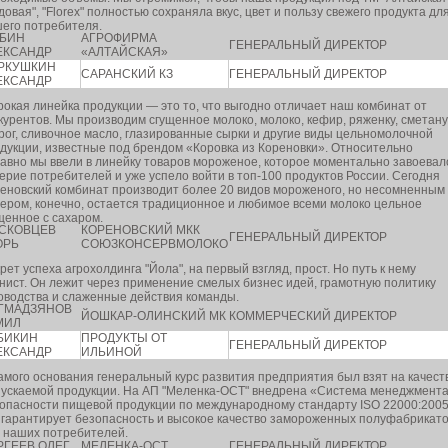
довая", "Florex" полностью сохраняла вкус, цвет и пользу свежего продукта дл
его потребителя.
БИН
АГРОФИРМА
ГЕНЕРАЛЬНЫЙ ДИРЕКТОР
ЕКСАНДР
«АЛТАЙСКАЯ»
РКУШКИН
САРАНСКИЙ КЗ
ГЕНЕРАЛЬНЫЙ ДИРЕКТОР
ЕКСАНДР
окая линейка продукции — это то, что выгодно отличает наш комбинат от
курентов. Мы производим сгущенное молоко, молоко, кефир, ряженку, сметану
рог, сливочное масло, глазированные сырки и другие виды цельномолочной
дукции, известные под брендом «Коровка из Кореновки». Относительно
авно мы ввели в линейку товаров мороженое, которое моментально завоевал
ерие потребителей и уже успело войти в топ-100 продуктов России. Сегодня
еновский комбинат производит более 20 видов мороженого, но несомненным
ером, конечно, остается традиционное и любимое всеми молоко цельное
щенное с сахаром.
СКОВЦЕВ
КОРЕНОВСКИЙ МКК
ГЕНЕРАЛЬНЫЙ ДИРЕКТОР
ОРЬ
СОЮЗКОНСЕРВМОЛОКО
рет успеха агрохолдинга "Йола", на первый взгляд, прост. Но путь к нему
нист. Он лежит через применение смелых бизнес идей, грамотную политику
оводства и слаженные действия команды.
ГМАДЗЯНОВ
ЙОШКАР-ОЛИНСКИЙ МК
КОММЕРЧЕСКИЙ ДИРЕКТОР
МИЛ
БИКИН
ПРОДУКТЫ ОТ
ГЕНЕРАЛЬНЫЙ ДИРЕКТОР
ЕКСАНДР
ИЛЬИНОЙ
амого основания генеральный курс развития предприятия был взят на качест
ускаемой продукции. На АП "Меленка-ОСТ" внедрена «Система менеджмент
опасности пищевой продукции по международному стандарту ISO 22000:2005
 гарантирует безопасность и высокое качество замороженных полуфабрикат
 наших потребителей.
РГЕЕВ ОЛЕГ
МЕЛЕНКА-ОСТ
ГЕНЕРАЛЬНЫЙ ДИРЕКТОР