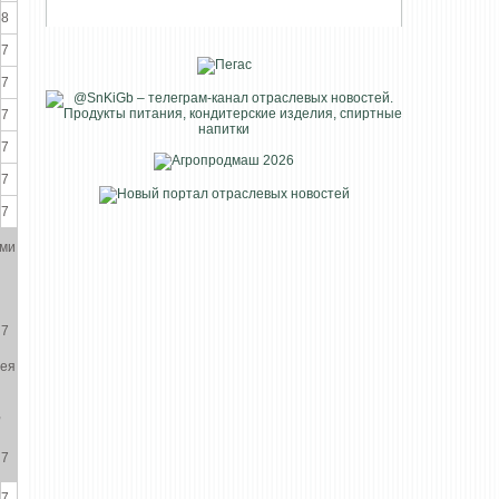
8
7
7
7
7
7
7
ими
7
мея
,
7
7