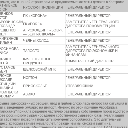
димся, что в нашей стране самые продаваемые котлеты делают в Костроме.
ХТИЛЬКОВ
РУССКАЯ ПРОВИНЦИЯ
ГЕНЕРАЛЬНЫЙ ДИРЕКТОР
КТОР
ВЕНКОВ
ПК «КОРОНА»
ГЕНЕРАЛЬНЫЙ ДИРЕКТОР
КТОР
АРОВИНСКИЙ
ЗАМЕСТИТЕЛЬ ГЕНЕРАЛЬНОГО
ГК «РОК-1»
ЕКСАНДР
ДИРЕКТОРА ПО КОММЕРЦИИ
РЕЩЕНКО
АГРОХОЛДИНГ «БЭЗРК
ГЕНЕРАЛЬНЫЙ ДИРЕКТОР
ВЕЛ
— БЕЛГРАНКОРМ»
КИРЗЯНОВ
ЧЕЛНЫ ХОЛОД
ГЕНЕРАЛЬНЫЙ ДИРЕКТОР
ЗИЛЬЯН
ЗАМЕСТИТЕЛЬ ГЕНЕРАЛЬНОГО
РОСИМОВА
ТАЛОСТО
ДИРЕКТОРА ПО ЭКОНОМИКЕ И
РИСА
ФИНАНСАМ
ДРИЮК
КАЧЕСТВЕННЫЕ
КОММЕРЧЕСКИЙ ДИРЕКТОР
РГЕЙ
ПРОДУКТЫ
УСТАМОВ
ЩЕЛКОВСКИЙ МПК
ГЕНЕРАЛЬНЫЙ ДИРЕКТОР
БЕРТ
РЮКОВ
НОРТОН
ГЕНЕРАЛЬНЫЙ ДИРЕКТОР
ЕКСАДР
БРИЦКИЙ
ПРИОСКОЛЬЕ
УПРАВЛЯЮЩИЙ
ННАДИЙ
ИЗИНЬСКИ
АВИКО
ГЕНЕРАЛЬНЫЙ ДИРЕКТОР
АВОМИР
рынке замороженных овощей, ягод и грибов сложилась непростая ситуация в
зи с введением эмбарго на импорт. Именно по этой причине Агрофирма
тайская-2" приняла решение частично развивать собственное производство 
ове российского сырья - создание собственной сырьевой базы. Реализация
ой стратегии позволит повысить конкурентоспособность. Это длительный
цесс, который займет немало лет, прежде чем мы сможем выйти на
бходимые объемы. Мы стремимся, чтобы наша продукция под ТМ "Алтайская