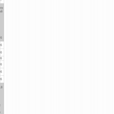
го
ой
6
6
6
6
6
6
6
18
х
ы