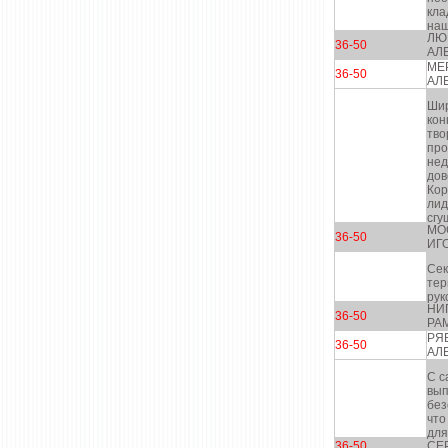
кла
наш
ЛЮ
36-50
АЛ
МЕ
36-50
АЛ
Шир
кон
тво
про
нед
дов
Кор
лид
сгу
МО
36-50
ИГ
Сек
тер
рук
НИ
36-50
РА
РЯ
36-50
АЛ
С с
вып
без
что
для
36-50
СЕ