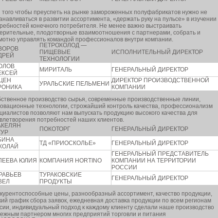
 того чтобы преуспеть на рынке замороженных полуфабрикатов нужно не
анавливаться в развитии ассортимента, «держать руку на пульсе» в изучении
ребностей конечного потребителя. Не менее важно выстраивать
ерительные, плодотворные взаимоотношения с партнерами, собрать и
мотно управлять командой профессионалов внутри компании.
ПЕТРОХОЛОД —
ВОРОВ
ПИЩЕВЫЕ
ИСПОЛНИТЕЛЬНЫЙ ДИРЕКТОР
ДРЕЙ
ТЕХНОЛОГИИ
ОЛОВ
МИРИТАЛЬ
ГЕНЕРАЛЬНЫЙ ДИРЕКТОР
ЕКСЕЙ
ЦЕН
ДИРЕКТОР ПРОИЗВОДСТВЕННОЙ
УРАЛЬСКИЕ ПЕЛЬМЕНИ
РОНИКА
КОМПАНИИ
ственное производство сырья, современные производственные линии,
овационные технологии, строжайший контроль качества, профессионализм
циалистов позволяют нам выпускать продукцию высокого качества для
влетворения потребностей наших клиентов.
АКЕЛЯН
ПОКОТОРГ
ГЕНЕРАЛЬНЫЙ ДИРЕКТОР
ТУР
БИНА
ТД «ПРИОСКОЛЬЕ»
ГЕНЕРАЛЬНЫЙ ДИРЕКТОР
КОЛАЙ
ГЕНЕРАЛЬНЫЙ ПРЕДСТАВИТЕЛЬ
ЛЕЕВА ЮЛИЯ
КОМПАНИЯ HORTINO
КОМПАНИИ НА ТЕРРИТОРИИ
РОССИИ
РАВЬЕВ
ТУРАКОВСКИЕ
ГЕНЕРАЛЬНЫЙ ДИРЕКТОР
ВЕЛ
ПРОДУКТЫ
курентоспособные цены, разнообразный ассортимент, качество продукции,
кий график сбора заявок, ежедневная доставка продукции по всем регионам
сии, индивидуальный подход к каждому клиенту сделали наше производство
ежным партнером многих предприятий торговли и питания