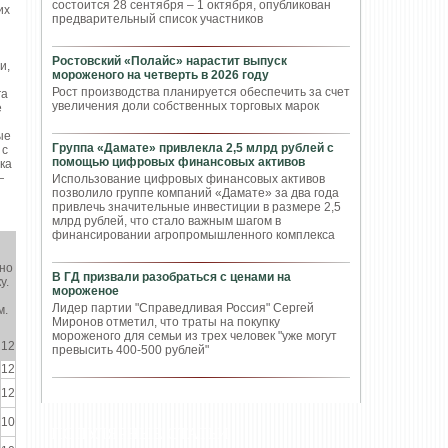
состоится 28 сентября – 1 октября, опубликован
их
предварительный список участников
Ростовский «Полайс» нарастит выпуск
и,
мороженого на четверть в 2026 году
Рост производства планируется обеспечить за счет
га
увеличения доли собственных торговых марок
е
ые
Группа «Дамате» привлекла 2,5 млрд рублей с
 с
помощью цифровых финансовых активов
ка
—
Использование цифровых финансовых активов
позволило группе компаний «Дамате» за два года
привлечь значительные инвестиции в размере 2,5
млрд рублей, что стало важным шагом в
финансировании агропромышленного комплекса
нно
В ГД призвали разобраться с ценами на
у.
мороженое
Лидер партии "Справедливая Россия" Сергей
м.
Миронов отметил, что траты на покупку
мороженого для семьи из трех человек "уже могут
12
превысить 400-500 рублей"
12
12
10
ПОПУЛЯРНЫЕ СТАТЬИ