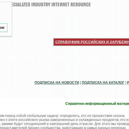
low
СПРАВОЧНИК РОССИЙСКИХ И ЗАРУБЕЖ
НОВИНКИ
ИНТЕРВЬЮ
РАССЫЛКИ
РЫНОК
ПОДПИСКА НА НОВОСТИ
|
ПОДПИСКА НА КАТАЛОГ
|
ИЯТЕЛЬНЫЕ ПЕРСОНЫ
Справочно-информационный матер
им перед собой глобальную задачу: определить, кто по прошествии сезона
ен к элите российского рынка замороженных и охлажденных продуктов, кто и
, какими будут сегодняшний и завтрашний день отрасли. Для этого мы прово
представителей бизнес-сообщества, работающих в самых разных регионах