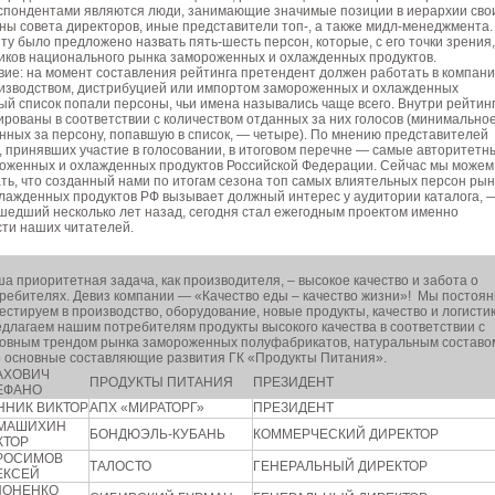
спондентами являются люди, занимающие значимые позиции в иерархии сво
ны совета директоров, иные представители топ-, а также мидл-менеджмента.
у было предложено назвать пять-шесть персон, которые, с его точки зрения,
ников национального рынка замороженных и охлажденных продуктов.
ие: на момент составления рейтинга претендент должен работать в компани
зводством, дистрибуцией или импортом замороженных и охлажденных
вый список попали персоны, чьи имена назывались чаще всего. Внутри рейтин
ированы в соответствии с количеством отданных за них голосов (минимально
анных за персону, попавшую в список, — четыре). По мнению представителей
 принявших участие в голосовании, в итоговом перечне — самые авторитетн
роженных и охлажденных продуктов Российской Федерации. Сейчас мы можем
ть, что созданный нами по итогам сезона топ самых влиятельных персон рын
лажденных продуктов РФ вызывает должный интерес у аудитории каталога, 
шедший несколько лет назад, сегодня стал ежегодным проектом именно
сти наших читателей.
а приоритетная задача, как производителя, – высокое качество и забота о
ребителях. Девиз компании — «Качество еды – качество жизни»! Мы постоя
естируем в производство, оборудование, новые продукты, качество и логистик
длагаем нашим потребителям продукты высокого качества в соответствии с
овным трендом рынка замороженных полуфабрикатов, натуральным составо
 основные составляющие развития ГК «Продукты Питания».
АХОВИЧ
ПРОДУКТЫ ПИТАНИЯ
ПРЕЗИДЕНТ
ЕФАНО
ННИК ВИКТОР
АПХ «МИРАТОРГ»
ПРЕЗИДЕНТ
МАШИХИН
БОНДЮЭЛЬ-КУБАНЬ
КОММЕРЧЕСКИЙ ДИРЕКТОР
КТОР
РОСИМОВ
ТАЛОСТО
ГЕНЕРАЛЬНЫЙ ДИРЕКТОР
ЕКСЕЙ
ПОНЕНКО