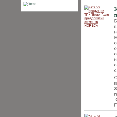
К
Б
в
н
М
о
о
о
н
с
с
О
к
З
г
С
F