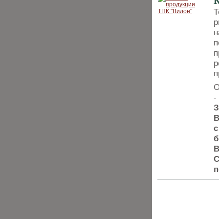
К
Т
р
н
п
п
р
п
О
-
З
В
с
б
В
С
п