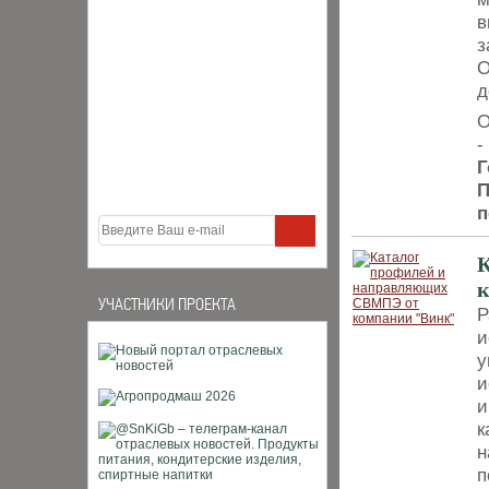
в
з
О
д
О
-
​
П
п
К
УЧАСТНИКИ ПРОЕКТА
Р
и
у
и
и
к
н
п