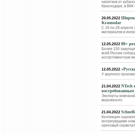
напитков от кубан
Краснодаре, в ВКК
Широки
20.05.2022
Krasnodar
С 26 по 28 апреля 
материалов и ингр
80+ ро
12.05.2022
Более 150 закупщи
всей России собер
ассортиментную ма
«Русск
12.05.2022
У крупного произв
NTech 
21.04.2022
востребованным
Эксперты компаний
мороженого
Schnel
21.04.2022
Коллекция сырокоп
интригующими нови
ореховый сервела