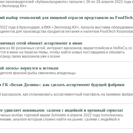
ских производителей «Кубаньпродэкспо» прошли с 26 по 28 апреля 2022 года 
 «Экспоград Юг»
й выбор технологий для пищевой отрасли представили на FoodTech
2022 года в Краснодаре, в ВКК «Экспоград Юг», прошла выставка оборудовани
едиентов для производства продуктов питания и напитков FoodTech Krasnoda
зничных сетей обновят ассортимент в июне
ков из 80 розничных сетей, интернет-магазинов, маркетплейсов и HoReCa со
утся в июне на берегах Невы, чтобы найти новых поставщиков и обновить
трицу своих магазинов уже к осени
ий лосось» вернулся к истокам
одителя красной рыбы сменились владельцы
и ГК «Белая Долина»: как сделать ассортимент будущей фабрики
 рассказали, как спланировать ассортиментный портфель на примере фабри
ler удивляет новинками: салями с индейкой и ореховый сервелат
ченых колбас торговой марки Schneller в апреле 2022 года пополнилась
нками, аналоги которым сложно найти на рынке: салями с индейкой и
т