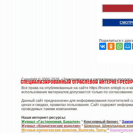
СМОТР
Поделиться с дру
Copyright © 2000-2026. «Замороженные и охлажденные продукт
Все права на опубликованные на сайте
https://frozen.snkigb.ru
и к
использование материалов допускается только по согласованию 
Данный сайт предназначен для информирования посетителей са
ценах и скидках, правилах пользования. Сайт содержит информа
проводимых такими компаниями.
Наши интернет-ресурсы:
Журнал «Гастрономия. Бакалея»
*
Консервный бизнес
*
Замор
Журнал «Кондитерские изделия»
*
Шоколад. Шоколадные ко
Мучные кондитерские изделия. Выпечка. Торты
*
Кондитерски