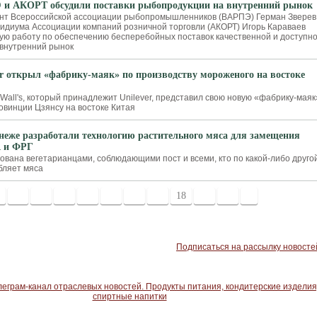
и АКОРТ обсудили поставки рыбопродукции на внутренний рынок
нт Всероссийской ассоциации рыбопромышленников (ВАРПЭ) Герман Зверев
идиума Ассоциации компаний розничной торговли (АКОРТ) Игорь Караваев
ую работу по обеспечению бесперебойных поставок качественной и доступн
внутренний рынок
er открыл «фабрику-маяк» по производству мороженого на востоке
Wall's, который принадлежит Unilever, представил свою новую «фабрику-маяк
овинции Цзянсу на востоке Китая
неже разработали технологию растительного мяса для замещения
 и ФРГ
ована вегетарианцами, соблюдающими пост и всеми, кто по какой-либо друго
бляет мяса
11
12
13
14
15
16
17
18
19
20
>
Подписаться на рассылку новосте