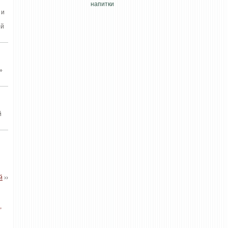
 и
ой
»
й
й
››