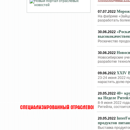
«Агропродмаш-20
Мороже
07.07.2022
На фабрике «Зайца
разработать более
«Роска
30.06.2022
высококачестве
Роскачество продо
Новоси
30.06.2022
Новосибирские уче
разработке технол
XXIV 
09.06.2022
23-24 июня 2022 г
нарастить долю про
40+ кр
20.05.2022
на Неделе Ритей
8-9 июня 2022 год
Ритейла, состоитс
InterF
20.05.2022
продуктов питан
Выставка продуктов