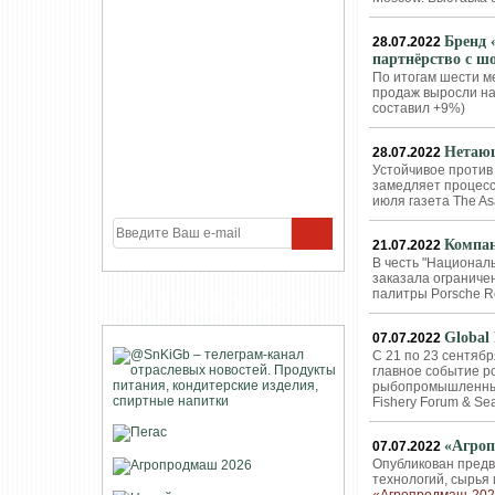
Бренд 
28.07.2022
партнёрство с ш
По итогам шести м
продаж выросли на
составил +9%)
Нетающ
28.07.2022
Устойчивое против
замедляет процесс
июля газета The A
Компан
21.07.2022
В честь "Национал
заказала ограниче
палитры Porsche 
УЧАСТНИКИ ПРОЕКТА
Global
07.07.2022
С 21 по 23 сентяб
главное событие 
рыбопромышленный 
Fishery Forum & Se
«Агроп
07.07.2022
Опубликован предв
технологий, сырь