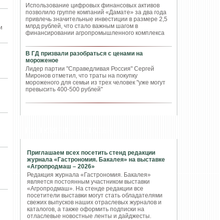
Использование цифровых финансовых активов
позволило группе компаний «Дамате» за два года
привлечь значительные инвестиции в размере 2,5
млрд рублей, что стало важным шагом в
и
финансировании агропромышленного комплекса
В ГД призвали разобраться с ценами на
мороженое
Лидер партии "Справедливая Россия" Сергей
Миронов отметил, что траты на покупку
мороженого для семьи из трех человек "уже могут
превысить 400-500 рублей"
ПОПУЛЯРНЫЕ СТАТЬИ
Приглашаем всех посетить стенд редакции
журнала «Гастрономия. Бакалея» на выставке
«Агропродмаш – 2026»
Редакция журнала «Гастрономия. Бакалея»
является постоянным участником выставки
«Агропродмаш». На стенде редакции все
посетители выставки могут стать обладателями
свежих выпусков наших отраслевых журналов и
каталогов, а также оформить подписки на
отласлевые новостные ленты и дайджесты.