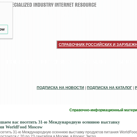
low
СПРАВОЧНИК РОССИЙСКИХ И ЗАРУБЕЖ
НОВИНКИ
ИНТЕРВЬЮ
РАССЫЛКИ
РЫНОК
ПОДПИСКА НА НОВОСТИ
|
ПОДПИСКА НА КАТАЛОГ
|
Справочно-информационный матер
шаем вас посетить 31-ю Международную осеннюю выставку
ия WorldFood Moscow
сетить 31-ю Международную осеннюю выставку продуктов питания WorldFoo
остоится с 20 по 23 сентября в Москве, в Крокус Экспо