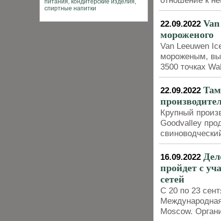
отношение к н
Van
22.09.2022
мороженого
Van Leeuwen Ic
мороженым, вып
3500 точках Wa
Там
22.09.2022
производител
Крупный произ
Goodvalley про
свиноводческий
Дел
16.09.2022
пройдет с у
сетей
С 20 по 23 сен
Международная
Moscow. Орган