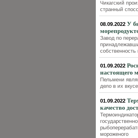
Чикагский прои
странный спосо
У б
08.09.2022
морепродукто
Завод по перер
принадлежавши
собственность 
Рос
01.09.2022
настоящего 
Пельмени явля
дело в их вкусе
Тер
01.09.2022
качество дос
Термоиндикато
государственно
рыбоперерабат
мороженого