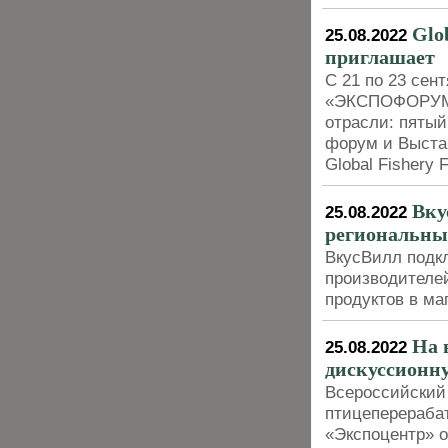
Glo
25.08.2022
приглашает
С 21 по 23 сен
«ЭКСПОФОРУМ» 
отрасли: пят
форум и Выста
Global Fishery 
Вку
25.08.2022
региональны
ВкусВилл подкл
производителей
продуктов в ма
На 
25.08.2022
дискуссионн
Всероссийский
птицеперераба
«Экспоцентр» 