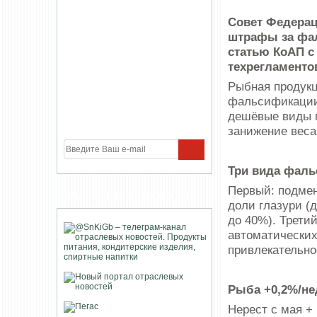
Совет Федерац
штрафы за фал
статью КоАП с
техрегламенто
Рыбная продукц
фальсификации:
дешёвые виды п
занижение веса
Три вида фаль
Первый: подмен
УЧАСТНИКИ ПРОЕКТА
доли глазури (
до 40%). Трети
автоматических
привлекательно
Рыба +0,2%/не
Нерест с мая +