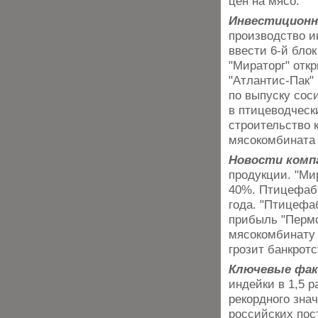
цен на мясо.
Инвестицион
производство и
ввести 6-й бло
"Мираторг" отк
"Атлантис-Пак"
по выпуску сос
в птицеводческ
строительство 
мясокомбината 
Новости комп
продукции. "Ми
40%. Птицефабр
года. "Птицефа
прибыль "Пермс
мясокомбинату
грозит банкротс
Ключевые фа
индейки в 1,5 р
рекордного зна
российских пос