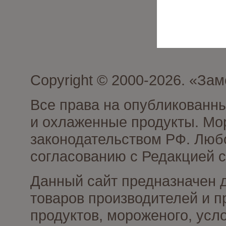
Copyright © 2000-2026. «З
Все права на опубликованн
и охлаженные продукты. Мо
законодательством РФ. Люб
согласованию с Редакцией с
Данный сайт предназначен 
товаров производителей и 
продуктов, мороженого, усл