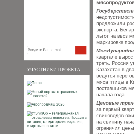
мясопродуктов 
Государственн
недопустимости
предложили рас
экспорта. Бела
льгот на ввоз 
маркировке про
Международна
квартале вырос
треть. Россия 
Казахстан в дв
УЧАСТНИКИ ПРОЕКТА
ведутся перего
мяса птицы в К
поставщиков мя
начала года.
Ценовые тре
за первый квар
свиноводов ожи
на свинину нач
ограничил цены