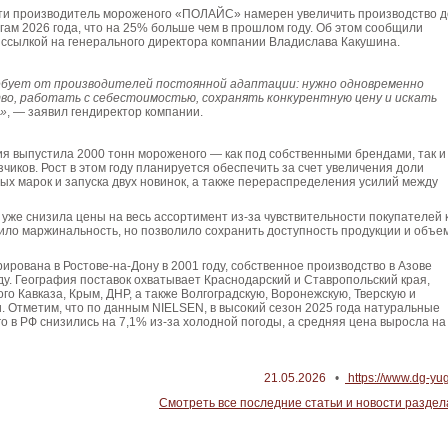
сти производитель мороженого «ПОЛАЙС» намерен увеличить производство д
тогам 2026 года, что на 25% больше чем в прошлом году. Об этом сообщили
 ссылкой на генерального директора компании Владислава Какушина.
ебует от производителей постоянной адаптации: нужно одновременно
во, работать с себестоимостью, сохранять конкурентную цену и искать
а»
, — заявил гендиректор компании.
ия выпустила 2000 тонн мороженого — как под собственными брендами, так и
зчиков. Рост в этом году планируется обеспечить за счет увеличения доли
ых марок и запуска двух новинок, а также перераспределения усилий между
уже снизила цены на весь ассортимент из-за чувствительности покупателей 
ило маржинальность, но позволило сохранить доступность продукции и объе
ирована в Ростове-на-Дону в 2001 году, собственное производство в Азове
ду. География поставок охватывает Краснодарский и Ставропольский края,
го Кавказа, Крым, ДНР, а также Волгоградскую, Воронежскую, Тверскую и
. Отметим, что по данным NIELSEN, в высокий сезон 2025 года натуральные
 в РФ снизились на 7,1% из-за холодной погоды, а средняя цена выросла на
21.05.2026
•
https://www.dg-yug
Смотреть все последние статьи и новости раздел