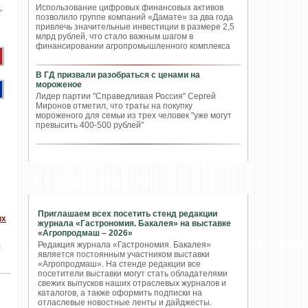
Использование цифровых финансовых активов
позволило группе компаний «Дамате» за два года
привлечь значительные инвестиции в размере 2,5
млрд рублей, что стало важным шагом в
финансировании агропромышленного комплекса
В ГД призвали разобраться с ценами на
мороженое
Лидер партии "Справедливая Россия" Сергей
Миронов отметил, что траты на покупку
мороженого для семьи из трех человек "уже могут
превысить 400-500 рублей"
ПОПУЛЯРНЫЕ СТАТЬИ
Приглашаем всех посетить стенд редакции
ых
журнала «Гастрономия. Бакалея» на выставке
«Агропродмаш – 2026»
Редакция журнала «Гастрономия. Бакалея»
л
является постоянным участником выставки
«Агропродмаш». На стенде редакции все
посетители выставки могут стать обладателями
свежих выпусков наших отраслевых журналов и
каталогов, а также оформить подписки на
отласлевые новостные ленты и дайджесты.