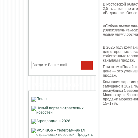
В Ростовской обла
2,5 тыс. тонн по и
«Ведомости Юг» со
«Сейчас рынок тр
удерживать качест
новые точки рост
В 2025 году компан
для сторонних зака
собственных торгов
каналами продаж.
При этом «Полайс» 
цене — это уменьш
продаж.
Компания зарегистр
УЧАСТНИКИ ПРОЕКТА
запущено в 2021 го
республики Северно
Московскую области
продажи мороженого
15–17%.