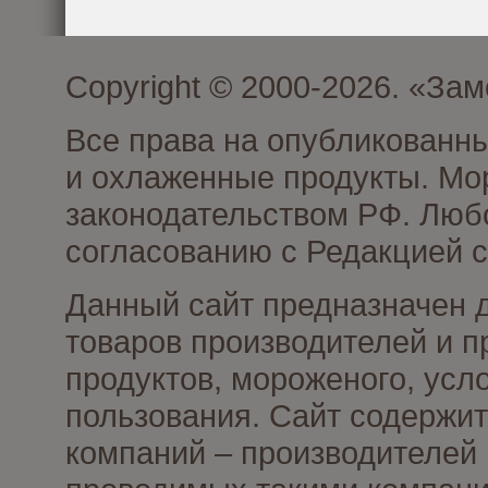
Copyright © 2000-2026. «З
Все права на опубликованн
и охлаженные продукты. Мо
законодательством РФ. Люб
согласованию с Редакцией с
Данный сайт предназначен 
товаров производителей и 
продуктов, мороженого, усл
пользования. Сайт содержи
компаний – производителей 