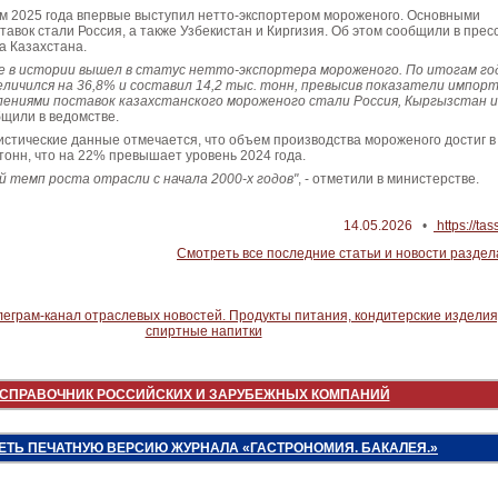
ам 2025 года впервые выступил нетто-экспортером мороженого. Основными
авок стали Россия, а также Узбекистан и Киргизия. Об этом сообщили в пресс
а Казахстана.
е в истории вышел в статус нетто-экспортера мороженого. По итогам го
еличился на 36,8% и составил 14,2 тыс. тонн, превысив показатели импорт
ениями поставок казахстанского мороженого стали Россия, Кыргызстан и
общили в ведомстве.
истические данные отмечается, что объем производства мороженого достиг в
 тонн, что на 22% превышает уровень 2024 года.
й темп роста отрасли с начала 2000-х годов"
, - отметили в министерстве.
14.05.2026
•
https://tas
Смотреть все последние статьи и новости раздел
СПРАВОЧНИК РОССИЙСКИХ И ЗАРУБЕЖНЫХ КОМПАНИЙ
ЕТЬ ПЕЧАТНУЮ ВЕРСИЮ ЖУРНАЛА «ГАСТРОНОМИЯ. БАКАЛЕЯ.»