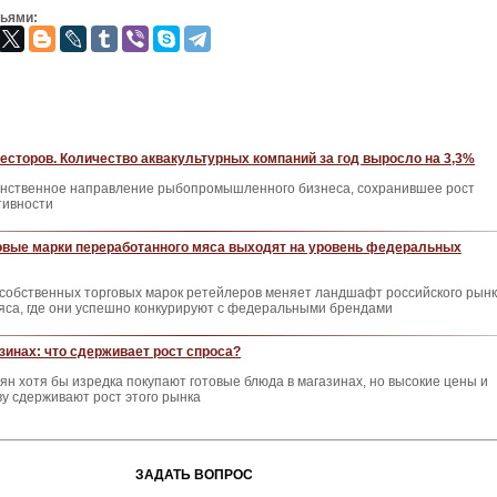
зьями:
есторов. Количество аквакультурных компаний за год выросло на 3,3%
инственное направление рыбопромышленного бизнеса, сохранившее рост
тивности
овые марки переработанного мяса выходят на уровень федеральных
 собственных торговых марок ретейлеров меняет ландшафт российского рын
яса, где они успешно конкурируют с федеральными брендами
азинах: что сдерживает рост спроса?
иян хотя бы изредка покупают готовые блюда в магазинах, но высокие цены и
ву сдерживают рост этого рынка
ЗАДАТЬ ВОПРОС