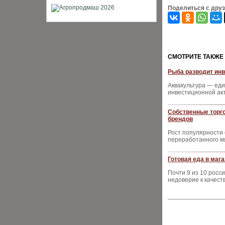
Поделиться с дру
CМОТРИТЕ ТАКЖЕ
Рыба разводит инв
Аквакультура — ед
инвестиционной ак
Собственные торг
брендов
Рост популярности
переработанного м
Готовая еда в маг
Почти 9 из 10 росс
недоверие к качест