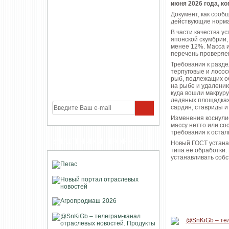
июня 2026 года, к
Документ, как сооб
действующие нормат
В части качества 
японской скумбрии,
менее 12%. Масса и
перечень проверяе
Требования к разде
терпуговые и лосос
рыб, подлежащих о
на рыбе и удалению
куда вошли макруру
ледяных площадках 
сардин, ставриды и
Изменения коснулис
массу нетто или с
требования к остал
УЧАСТНИКИ ПРОЕКТА
Новый ГОСТ устанав
типа ее обработки.
устанавливать собс