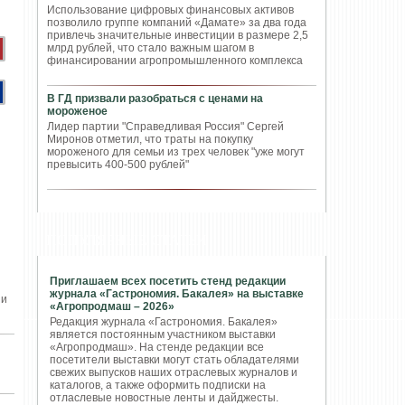
Использование цифровых финансовых активов
позволило группе компаний «Дамате» за два года
привлечь значительные инвестиции в размере 2,5
млрд рублей, что стало важным шагом в
финансировании агропромышленного комплекса
В ГД призвали разобраться с ценами на
мороженое
Лидер партии "Справедливая Россия" Сергей
Миронов отметил, что траты на покупку
мороженого для семьи из трех человек "уже могут
превысить 400-500 рублей"
ПОПУЛЯРНЫЕ СТАТЬИ
Приглашаем всех посетить стенд редакции
журнала «Гастрономия. Бакалея» на выставке
 и
«Агропродмаш – 2026»
Редакция журнала «Гастрономия. Бакалея»
является постоянным участником выставки
«Агропродмаш». На стенде редакции все
посетители выставки могут стать обладателями
свежих выпусков наших отраслевых журналов и
каталогов, а также оформить подписки на
отласлевые новостные ленты и дайджесты.