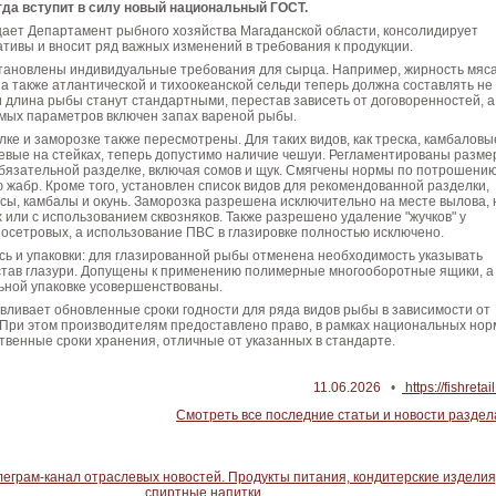
огда вступит в силу новый национальный ГОСТ.
щает Департамент рыбного хозяйства Магаданской области, консолидирует
ивы и вносит ряд важных изменений в требования к продукции.
установлены индивидуальные требования для сырца. Например, жирность мяс
 а также атлантической и тихоокеанской сельди теперь должна составлять не
 длина рыбы станут стандартными, перестав зависеть от договоренностей, а
мых параметров включен запах вареной рыбы.
лке и заморозке также пересмотрены. Для таких видов, как треска, камбаловы
евые на стейках, теперь допустимо наличие чешуи. Регламентированы разм
бязательной разделке, включая сомов и щук. Смягчены нормы по потрошени
 жабр. Кроме того, установлен список видов для рекомендованной разделки,
сы, камбалы и окунь. Заморозка разрешена исключительно на месте вылова, 
или с использованием сквозняков. Также разрешено удаление "жучков" у
 осетровых, а использование ПВС в глазировке полностью исключено.
ь и упаковки: для глазированной рыбы отменена необходимость указывать
остав глазури. Допущены к применению полимерные многооборотные ящики, а
ьной упаковке усовершенствованы.
ливает обновленные сроки годности для ряда видов рыбы в зависимости от
 При этом производителям предоставлено право, в рамках национальных нор
твенные сроки хранения, отличные от указанных в стандарте.
11.06.2026
•
https://fishretail
Смотреть все последние статьи и новости раздел