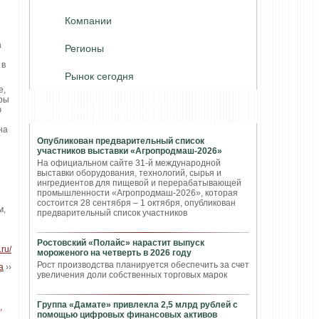
Компании
а
Регионы
 в
Рынок сегодня
е,
еры
ю
ПОПУЛЯРНЫЕ НОВОСТИ
на
Опубликован предварительный список
участников выставки «Агропродмаш-2026»
На официальном сайте 31-й международной
выставки оборудования, технологий, сырья и
ингредиентов для пищевой и перерабатывающей
промышленности «Агропродмаш-2026», которая
состоится 28 сентября – 1 октября, опубликован
м,
предварительный список участников
Ростовский «Полайс» нарастит выпуск
.ru/
мороженого на четверть в 2026 году
Рост производства планируется обеспечить за счет
а
››
увеличения доли собственных торговых марок
Группа «Дамате» привлекла 2,5 млрд рублей с
помощью цифровых финансовых активов