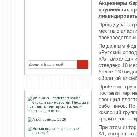
Акционеры бар
крупнейших пр
ликвидироват
Процедура затр
местные власти
производства и
По данным Фед
«Русский холод
«Алтайхолод» и
отведено 18 ме
более 140 видо
«Золотой пломб
УЧАСТНИКИ ПРОЕКТА
Проблемы групп
поставки партн
сообщил властя
работников. По
компаний групп
кредиторов — к
При этом интер
А1, которая гот