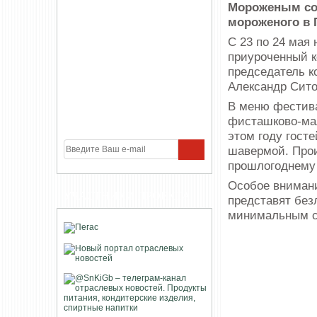
Мороженым со 
мороженого в 
С 23 по 24 мая
приуроченный к
председатель к
Александр Сито
В меню фестива
фисташково‑мал
этом году гост
шавермой. Прои
прошлогоднему
Особое вниман
УЧАСТНИКИ ПРОЕКТА
представят без
минимальным с