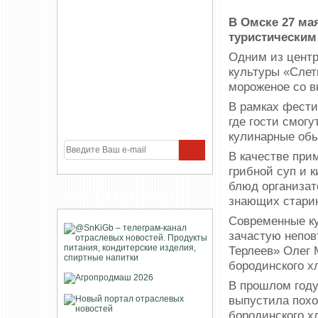
В Омске 27 ма
туристическим
Одним из центр
культуры «Слет
мороженое со в
В рамках фести
где гости смог
кулинарные об
В качестве при
грибной суп и 
блюд организат
УЧАСТНИКИ ПРОЕКТА
знающих старин
Современные к
зачастую непов
Терлеев» Олег 
бородинского х
В прошлом году
выпустила похо
бородинского х