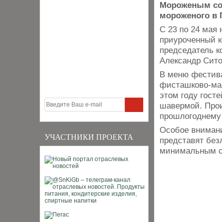
Мороженым со 
мороженого в 
С 23 по 24 мая
приуроченный к
председатель к
Александр Сито
В меню фестива
фисташково‑мал
этом году гост
шавермой. Прои
прошлогоднему
Особое вниман
УЧАСТНИКИ ПРОЕКТА
представят без
минимальным с