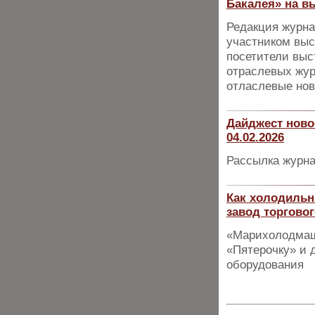
Бакалея» на в
Редакция журна
участником выс
посетители выс
отраслевых жур
отласлевые нов
Дайджест ново
04.02.2026
Рассылка журна
Как холодиль
завод торгово
«Марихолодмаш
«Пятерочку» и д
оборудования