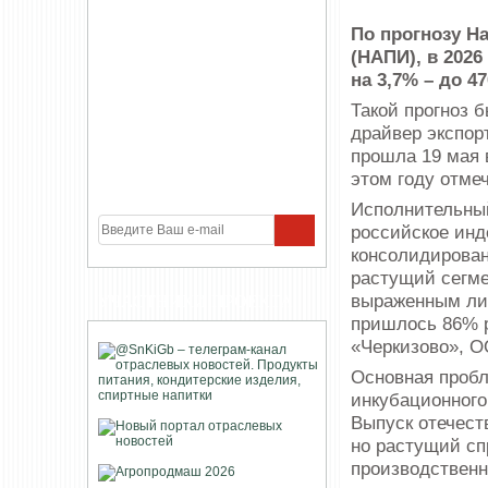
По прогнозу Н
(НАПИ), в 2026
на 3,7% – до 4
Такой прогноз 
драйвер экспор
прошла 19 мая 
этом году отме
Исполнительный
российское инд
консолидирован
растущий сегме
выраженным лид
УЧАСТНИКИ ПРОЕКТА
пришлось 86% р
«Черкизово», 
Основная пробл
инкубационного
Выпуск отечест
но растущий с
производственн