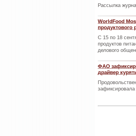
Рассылка журна
WorldFood Mos
продуктового 
С 15 по 18 сен
продуктов пита
делового общен
ФАО зафиксиро
драйвер курят
Продовольствен
зафиксировала 