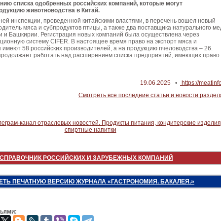
нию списка одобренных российских компаний, которые могут
одукцию животноводства в Китай.
ней инспекции, проведенной китайскими властями, в перечень вошел новый
дитель мяса и субпродуктов птицы, а также два поставщика натурального ме
и и Башкирии. Регистрация новых компаний была осуществлена через
ионную систему CIFER. В настоящее время право на экспорт мяса и
 имеют 58 российских производителей, а на продукцию пчеловодства – 26.
продолжает работать над расширением списка предприятий, имеющих право
19.06.2025
•
https://meatinf
Смотреть все последние статьи и новости раздел
СПРАВОЧНИК РОССИЙСКИХ И ЗАРУБЕЖНЫХ КОМПАНИЙ
ЕТЬ ПЕЧАТНУЮ ВЕРСИЮ ЖУРНАЛА «ГАСТРОНОМИЯ. БАКАЛЕЯ.»
зьями: