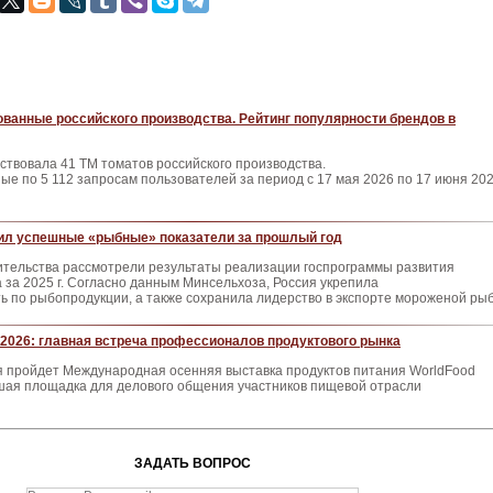
ванные российского производства. Рейтинг популярности брендов в
ствовала 41 ТМ томатов российского производства.
е по 5 112 запросам пользователей за период с 17 мая 2026 по 17 июня 20
ил успешные «рыбные» показатели за прошлый год
ительства рассмотрели результаты реализации госпрограммы развития
а за 2025 г. Согласно данным Минсельхоза, Россия укрепила
ь по рыбопродукции, а также сохранила лидерство в экспорте мороженой ры
2026: главная встреча профессионалов продуктового рынка
ря пройдет Международная осенняя выставка продуктов питания WorldFood
ая площадка для делового общения участников пищевой отрасли
ЗАДАТЬ ВОПРОС