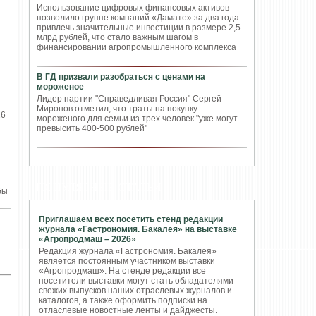
Использование цифровых финансовых активов
позволило группе компаний «Дамате» за два года
привлечь значительные инвестиции в размере 2,5
млрд рублей, что стало важным шагом в
финансировании агропромышленного комплекса
В ГД призвали разобраться с ценами на
мороженое
Лидер партии "Справедливая Россия" Сергей
Миронов отметил, что траты на покупку
26
мороженого для семьи из трех человек "уже могут
превысить 400-500 рублей"
ПОПУЛЯРНЫЕ СТАТЬИ
бы
Приглашаем всех посетить стенд редакции
журнала «Гастрономия. Бакалея» на выставке
«Агропродмаш – 2026»
Редакция журнала «Гастрономия. Бакалея»
является постоянным участником выставки
«Агропродмаш». На стенде редакции все
посетители выставки могут стать обладателями
свежих выпусков наших отраслевых журналов и
каталогов, а также оформить подписки на
отласлевые новостные ленты и дайджесты.