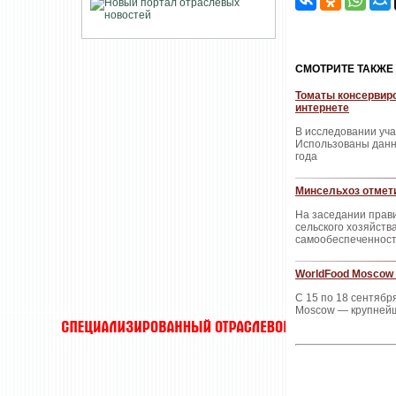
CМОТРИТЕ ТАКЖЕ
Томаты консервиро
интернете
В исследовании уча
Использованы данны
года
Минсельхоз отмет
На заседании прав
сельского хозяйств
самообеспеченност
WorldFood Moscow 
С 15 по 18 сентяб
Moscow — крупнейш