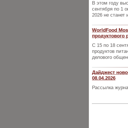
В этом году вы
сентября по 1 о
2026 не станет
WorldFood Mos
продуктового 
С 15 по 18 сен
продуктов пита
делового общен
Дайджест ново
08.04.2026
Рассылка журна