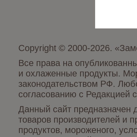
Copyright © 2000-2026. «З
Все права на опубликованн
и охлаженные продукты. Мо
законодательством РФ. Люб
согласованию с Редакцией с
Данный сайт предназначен 
товаров производителей и 
продуктов, мороженого, усл