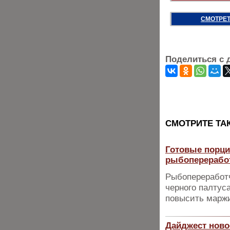
СМОТРЕТ
Поделиться с 
CМОТРИТЕ ТА
Готовые порци
рыбоперерабо
Рыбопереработ
черного палтус
повысить марж
Дайджест ново