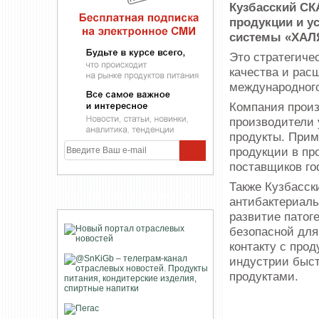
Кузбасский С
продукции и у
системы «ХАЛЯ
Это стратегиче
качества и рас
международного
Компания произ
производители 
продукты. При
продукции в пр
поставщиков г
Также Кузбасск
УЧАСТНИКИ ПРОЕКТА
антибактериаль
развитие патог
безопасной для
контакту с про
индустрии быст
продуктами.