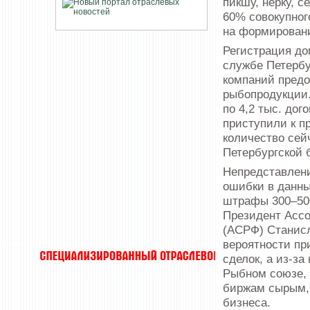
пикшу, нерку, 
60% совокупного
на формировани
Регистрация до
службе Петербур
компаний предо
рыбопродукции.
по 4,2 тыс. дог
приступили к п
количество сей
Петербургской 
Непредставлени
ошибки в данны
штрафы 300–500
Президент Асс
(АСРФ) Станисл
вероятности пр
сделок, а из-за
Рыбном союзе,
биржам сырым, 
бизнеса.