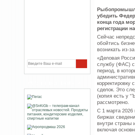
Рыбопромышле
убедить Федер
конца года мо
регистрации н
Сейчас непредс
обойтись бизнес
возникать из-з
«Деловая Росс
службу (ФАС) с
период, в кото
административн
корректировку 
УЧАСТНИКИ ПРОЕКТА
сделок. Это сл
(копия есть у “
рассмотрено.
С 1 марта 2026
биржах сведени
внутри страны 
включая основн