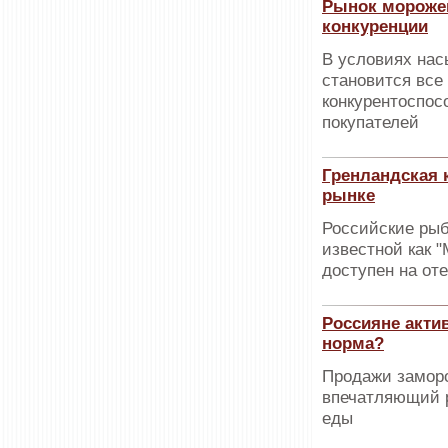
Рынок мороже
конкуренции
В условиях нас
становится все
конкурентоспос
покупателей
Гренландская 
рынке
Российские рыб
известной как "
доступен на от
Россияне акти
норма?
Продажи замор
впечатляющий р
еды