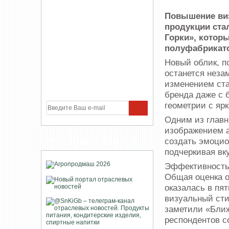
Повышение виз
продукции ста
Горки», котор
полуфабрикато
Новый облик, по
останется неза
изменением ста
бренда даже с 
геометрии с яр
Одним из главн
изображением а
создать эмоцио
УЧАСТНИКИ ПРОЕКТА
подчеркивая вк
Эффективность 
Общая оценка о
оказалась в пя
визуальный сти
заметили «Ближ
респондентов с