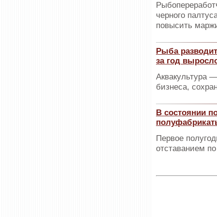
Рыбопереработ
черного палтус
повысить марж
Рыба разводит
за год выросло
Аквакультура 
бизнеса, сохра
В состоянии п
полуфабрикат
Первое полугод
отставанием по