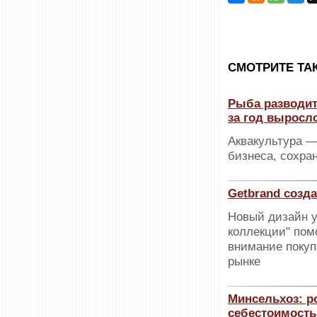
CМОТРИТЕ ТА
Рыба разводит
за год выросло
Аквакультура 
бизнеса, сохра
Getbrand соз
Новый дизайн 
коллекции" пом
внимание покуп
рынке
Минсельхоз: ро
себестоимост