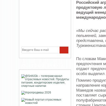
Российский а
продуктовую л
ведущий менед
международной
«Мы сейчас ра
пельменей, зам
представлена, 
Туркменистана
По словам Маме
предпочтения м
УЧАСТНИКИ ПРОЕКТА
отдают предпоч
особо выделил 
Помимо продукт
направление ко
Мамедов назвал
поставляет сыр
полуфабрикатов
странах Центра