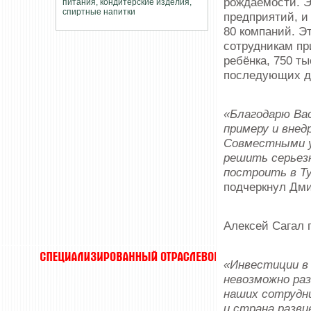
рождаемости. Э
предприятий, и
80 компаний. Э
сотрудникам пр
ребёнка, 750 ты
последующих д
«Благодарю Вас
примеру и внед
Совместными у
решить серьезн
построить в Т
подчеркнул Дм
Алексей Сагал 
«Инвестиции в 
невозможно ра
наших сотрудн
и страна разви