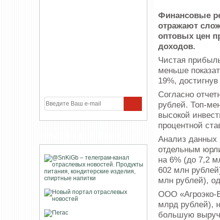
Финансовые ре
отражают слож
оптовых цен п
доходов.
Чистая прибыль
меньше показате
19%, достигнув
Согласно отчет
рублей. Топ-ме
высокой инвест
процентной ста
УЧАСТНИКИ ПРОЕКТА
Анализ данных 
отдельным юрл
на 6% (до 7,2 м
602 млн рублей
млн рублей), о
ООО «Агроэко-В
млрд рублей), 
большую выруч