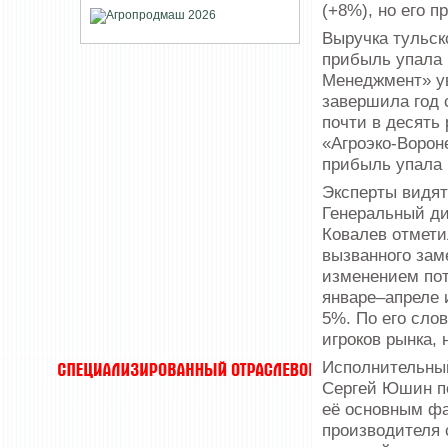
(+8%), но его п
Выручка тульск
прибыль упала 
Менеджмент» ув
завершила год 
почти в десять
«Агроэко-Ворон
прибыль упала 
Эксперты видят
Генеральный ди
Ковалев отмети
вызванного зам
изменением пот
январе–апреле 
5%. По его сл
игроков рынка,
Исполнительны
Сергей Юшин п
её основным фа
производителя 