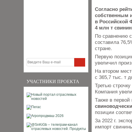
Согласно рейт
собственным и
в Российской 
4 млн т свини
По сравнению с 
составила 76,5
стране.
Первую позицию
увеличил произв
На втором мест
с 365,7 тыс. т д
УЧАСТНИКИ ПРОЕКТА
Третью строчку
Компания увелич
Также в первой
свиноводчески
позиции соотве
За 2022 г. эксп
импорт свинины 