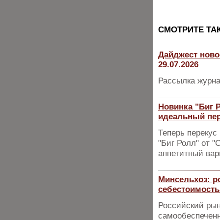
CМОТРИТЕ ТА
Дайджест ново
29.07.2026
Рассылка журна
Новинка "Биг Р
идеальный пе
Теперь перекус
"Биг Ролл" от "
аппетитный вар
Минсельхоз: ро
себестоимост
Российский рын
самообеспеченн