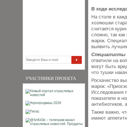
В ходе исслед
На столе в каж
хозяюшки стара
считается кури
сложно, так как
марок. Специал
выявить лучшее
Специалисты 
ответили на во
могут быть вре
что тушки нака
УЧАСТНИКИ ПРОЕКТА
Роскачество вы
марок: «Приоск
Исследования п
показатели в но
антибиотиков, 
Также важно, ч
имеют аппетитн