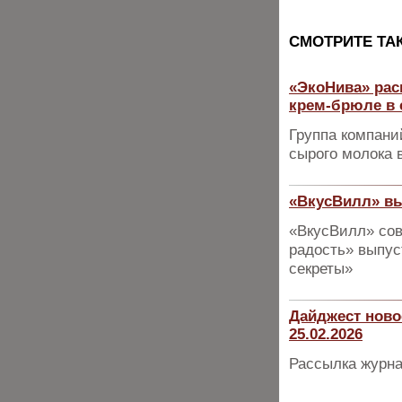
CМОТРИТЕ ТА
«ЭкоНива» рас
крем-брюле в 
Группа компани
сырого молока 
«ВкусВилл» в
«ВкусВилл» сов
радость» выпу
секреты»
Дайджест ново
25.02.2026
Рассылка журна