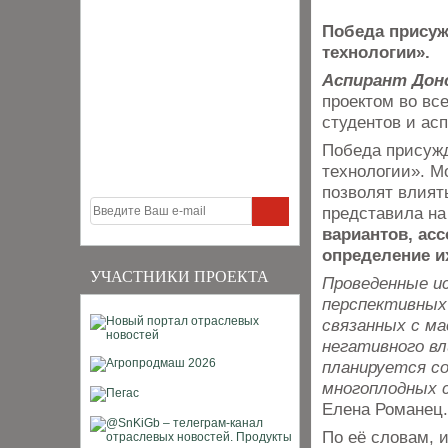
Победа присуж
технологии».
Аспирант Дон
проектом во вс
студентов и ас
Победа присужд
технологии». М
позволят влият
представила на
вариантов, ас
определение и
УЧАСТНИКИ ПРОЕКТА
Проведенные ис
перспективных 
связанных с ма
негативного вл
планируется с
многоплодных 
Елена Романец.
По её словам, 