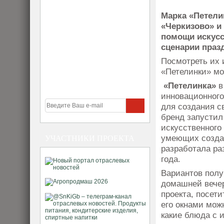
Марка «Петели
«Черкизово» и
помощи искусс
сценарии праз
Посмотреть их 
«Петелинки» мо
«Петелинка»
в
инновационного
для создания с
бренд запустил
искусственного
умеющих создав
УЧАСТНИКИ ПРОЕКТА
разработала ра
года.
Вариантов полу
домашней вечер
проекта, посет
его окнами мож
какие блюда с 