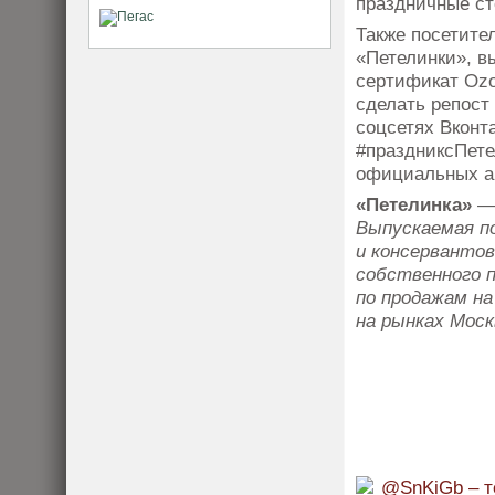
праздничные ст
Также посетите
«Петелинки», в
сертификат Ozo
сделать репост
соцсетях Вконт
#праздниксПете
официальных ак
«Петелинка»
Выпускаемая по
и консервантов
собственного 
по продажам на
на рынках Мос