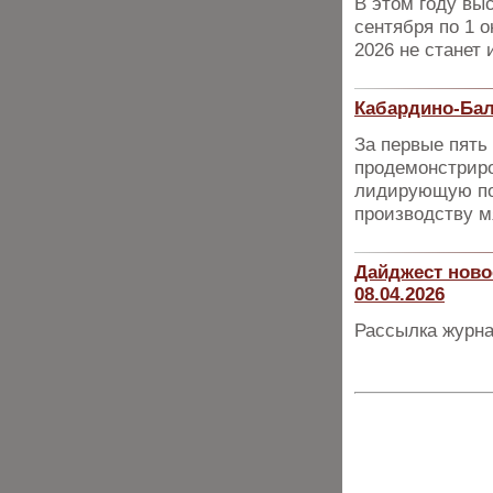
В этом году вы
сентября по 1 о
2026 не станет
Кабардино-Бал
За первые пять
продемонстриро
лидирующую по
производству м
Дайджест ново
08.04.2026
Рассылка журна