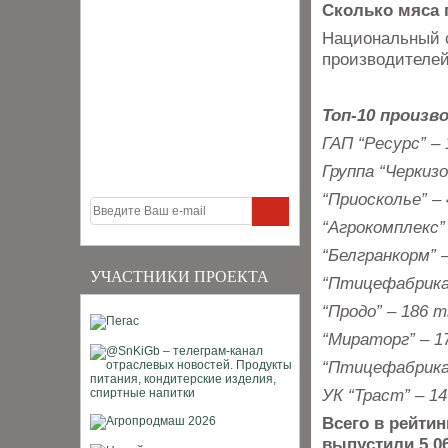
Сколько мяса 
Национальный с
производителей
Топ-10 произв
ГАП “Ресурс” –
Группа “Черкиз
“Приосколье” –
“Агрокомплекс”
“Белгранкорм” 
УЧАСТНИКИ ПРОЕКТА
“Птицефабрика
“Продо” – 186 
“Мираторг” – 1
“Птицефабрика
УК “Траст” – 1
Всего в рейти
выпустили 5,0