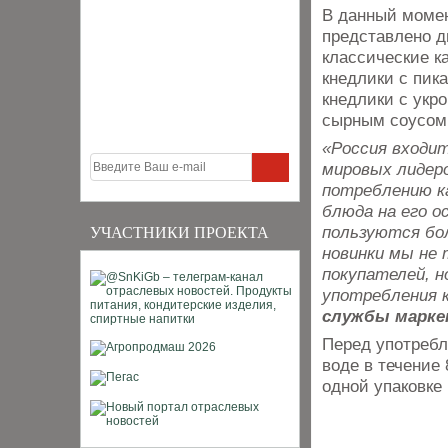
В данный момен
представлено д
классические к
кнедлики с пик
кнедлики с укр
сырным соусом
«Россия входит
мировых лидеро
потреблению к
блюда на его ос
пользуются бо
УЧАСТНИКИ ПРОЕКТА
новинки мы не
покупателей, н
употребления 
службы марке
Перед употребл
воде в течение
одной упаковке