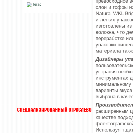
превосходное в
слои и гофры и
Natural WKL Bri
и легких упако
изготовлены из
волокна, что д
переработке ил
упаковки пищев
материала такж
Дизайнеры упа
пользовательск
устраняя необх
инструментах д
минимальному и
варианты вкуса
выбрана в каче
Производитель
расширенным цв
качестве подхо
флексографской
Используя тщат