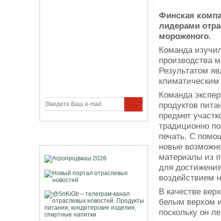
Финская компа
лидерами отра
мороженого.
Команда изучил
производства м
Результатом яв
климатическим
Команда экспер
продуктов пита
предмет участк
традиционно по
печать. С помо
УЧАСТНИКИ ПРОЕКТА
новые возможно
материалы из п
для достижения
воздействием н
В качестве вер
белым верхом и
поскольку он л