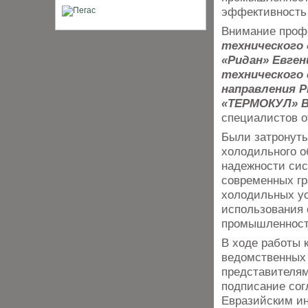
эффективность 
Внимание проф
технического
«Ридан» Евген
технического
направления Р
«ТЕРМОКУЛ» В
специалистов о
Были затронуты
холодильного о
надежности сис
современных гр
холодильных ус
использования
промышленност
В ходе работы 
ведомственных 
представителям
подписание сог
Евразийским ин