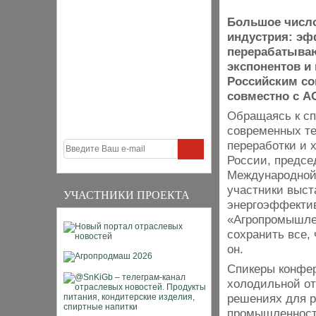
Большое число
индустрия: эф
перерабатыва
экспонентов и
Российским с
совместно с А
Обращаясь к сп
современных те
переработки и 
России, предсе
Международной
участники выст
УЧАСТНИКИ ПРОЕКТА
энергоэффектив
«Агропромышле
сохранить все,
он.
Спикеры конфе
холодильной от
решениях для 
промышленности