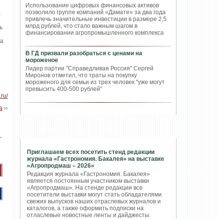
Использование цифровых финансовых активов
позволило группе компаний «Дамате» за два года
а
привлечь значительные инвестиции в размере 2,5
млрд рублей, что стало важным шагом в
ь
финансировании агропромышленного комплекса
ка
В ГД призвали разобраться с ценами на
мороженое
Лидер партии "Справедливая Россия" Сергей
Миронов отметил, что траты на покупку
мороженого для семьи из трех человек "уже могут
превысить 400-500 рублей"
.ru/
а
››
ПОПУЛЯРНЫЕ СТАТЬИ
Приглашаем всех посетить стенд редакции
журнала «Гастрономия. Бакалея» на выставке
«Агропродмаш – 2026»
Редакция журнала «Гастрономия. Бакалея»
является постоянным участником выставки
«Агропродмаш». На стенде редакции все
посетители выставки могут стать обладателями
свежих выпусков наших отраслевых журналов и
каталогов, а также оформить подписки на
отласлевые новостные ленты и дайджесты.