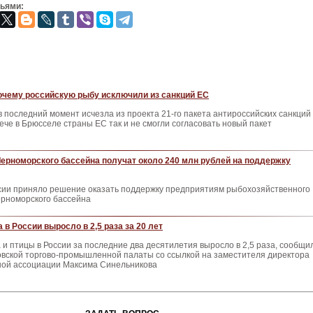
зьями:
очему российскую рыбу исключили из санкций ЕС
 последний момент исчезла из проекта 21-го пакета антироссийских санкций
ече в Брюсселе страны ЕС так и не смогли согласовать новый пакет
ерноморского бассейна получат около 240 млн рублей на поддержку
сии приняло решение оказать поддержку предприятиям рыбохозяйственного
ерноморского бассейна
в России выросло в 2,5 раза за 20 лет
 и птицы в России за последние два десятилетия выросло в 2,5 раза, сообщи
овской торгово-промышленной палаты со ссылкой на заместителя директора
ой ассоциации Максима Синельникова