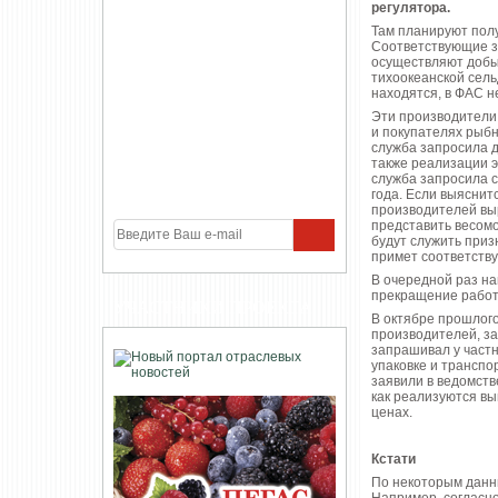
регулятора.
Там планируют пол
Соответствующие з
осуществляют добыч
тихоокеанской сель
находятся, в ФАС н
Эти производители
и покупателях рыбн
служба запросила д
также реализации э
служба запросила 
года. Если выяснит
производителей выр
представить весом
будут служить приз
примет соответств
В очередной раз на
прекращение работ
УЧАСТНИКИ ПРОЕКТА
В октябре прошлого
производителей, з
запрашивал у част
упаковке и транспо
заявили в ведомств
как реализуются вы
ценах.
Кстати
По некоторым данн