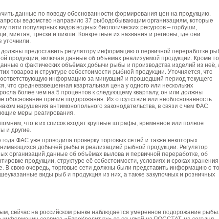
учить данные по поводу обоснованности формирования цен на продукцию.
апросы ведомство направило 37 рыбодобывающим организациям, которые
у пяти популярных видов водных биологических ресурсов – горбуши,
ди, минтая, трески и пикши. Конкретные их названия и регионы, где они
е уточнили.
 должны предоставить регулятору информацию о первичной переработке ры
ой продукции, включая данные об объемах реализуемой продукции. Кроме то
анные о фактических объёмах добычи рыбы и производства изделий из неё, 
тих товаров и структуре себестоимости рыбной продукции. Уточняется, что
соответствующую информацию за минувший и прошедший период текущего
ся, что средневзвешенная квартальная цена у одного или нескольких
осла более чем на 5 процентов к следующему кварталу, он или должны
ое обоснование причин подорожания. Их отсутствие или необоснованность
наком нарушения антимонопольного законодательства, в связи с чем ФАС
ующие меры реагирования.
помним, что в их список входят крупные штрафы, временное или полное
ы и другие.
 года ФАС уже проводила проверку торговых сетей и также некоторых
анимающихся добычей рыбы и реализацией рыбной продукции. Регулятор
ных организаций данные об объёмах вылова и первичной переработке, об
ртировке продукции, структуре её себестоимости, условиях и сроках хранения»
е. В свою очередь, торговые сети должны были представить информацию о то
шеуказанные виды рыб и продукция из них, а также закупочных и розничных
ым, сейчас на российском рынке наблюдается умеренное подорожание рыбы