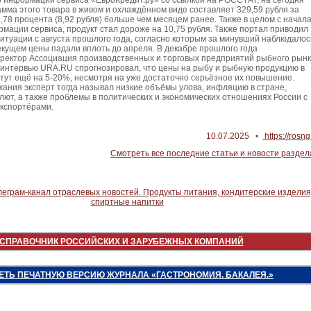
о информации сервиса «ЕвроКредит.ру» со ссылкой на РОССТАТ, на сегодня
амма этого товара в живом и охлаждённом виде составляет 329,59 рубля за
2,78 процента (8,92 рубля) больше чем месяцем ранее. Также в целом с начал
ормации сервиса, продукт стал дороже на 10,75 рубля. Также портал приводил
итуации с августа прошлого года, согласно которым за минувший наблюдалос
екущем цены падали вплоть до апреля. В декабре прошлого года
ректор Ассоциация производственных и торговых предприятий рыбного рын
 интервью URA.RU спрогнозировал, что цены на рыбу и рыбную продукцию в
тут ещё на 5-20%, несмотря на уже достаточно серьёзное их повышение.
ания эксперт тогда называл низкие объёмы улова, инфляцию в стране,
лют, а также проблемы в политических и экономических отношениях России с
экспортёрами.
10.07.2025
•
https://rosng
Смотреть все последние статьи и новости раздел
СПРАВОЧНИК РОССИЙСКИХ И ЗАРУБЕЖНЫХ КОМПАНИЙ
ЕТЬ ПЕЧАТНУЮ ВЕРСИЮ ЖУРНАЛА «ГАСТРОНОМИЯ. БАКАЛЕЯ.»