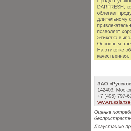
Продукт упако
DARFRESH, ко
облегает проду
длительному с
привлекательн
позволяет хор
Этикетка выпо
Основным элем
На этикетке о
качественная.
ЗАО «Русское
142403, Москов
+7 (495) 797-6
www.russianse
Оценка потреб
беспристрастн
Дегустацию пр