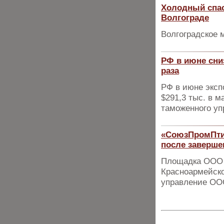
Холодный спас
Волгограде
Волгоградское 
РФ в июне сниз
раза
РФ в июне эксп
$291,3 тыс. в 
таможенного у
«СоюзПромПтиц
после заверше
Площадка ООО 
Красноармейско
управление О