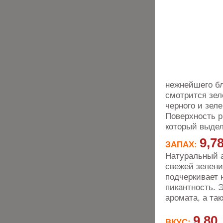
нежнейшего бл
смотрится зел
черного и зел
Поверхность р
который выдел
9,7
ЗАПАХ:
Натуральный а
свежей зелени
подчеркивает 
пикантность. 
аромата, а та
9,80
ВКУС: