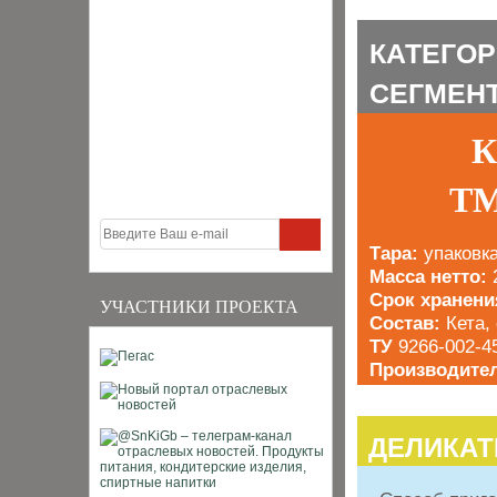
КАТЕГО
СЕГМЕН
Кет
ТМ
Тара:
упаковк
Масса нетто:
Срок хранени
УЧАСТНИКИ ПРОЕКТА
Состав:
Кета,
ТУ
9266-002-4
Производите
ДЕЛИКА