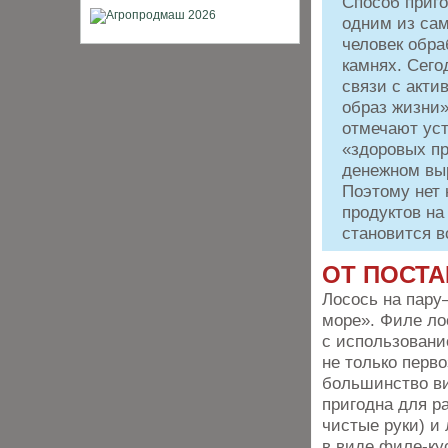
Способ приго
одним из сам
человек обра
камнях. Сего
связи с акт
образ жизни»
отмечают ус
«здоровых пр
денежном выр
Поэтому нет 
продуктов на
становится в
ОТ ПОСТ
Лосось на пару
море». Филе ло
с использовани
не только перв
большинство ви
пригодна для ра
чистые руки) и 
в виде филе-кус