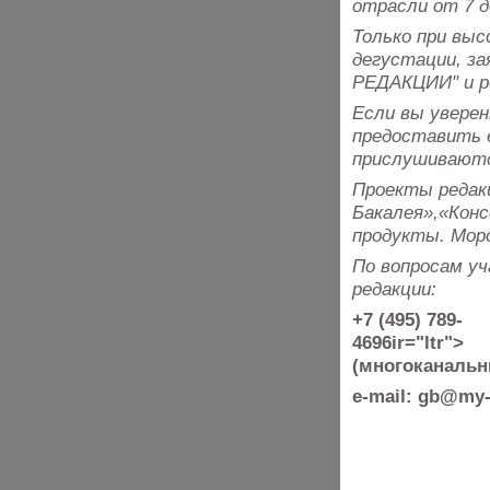
отрасли от 7 д
Только при вы
дегустации, з
РЕДАКЦИИ" и р
Если вы уверен
предоставить е
прислушивают
Проекты редак
Бакалея»,«Конс
продукты. Моро
По вопросам у
редакции:
+7 (495) 789-
4696ir="ltr">
(многоканальн
e-mail: gb@my-