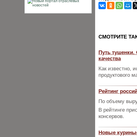
CМОТРИТЕ ТА
Путь тушенки.
качества
Как известно, 
продуктового ма
Рейтинг росси
По объему выру
В рейтинге при
консервов.
Новые куриные