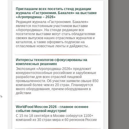
Приглашаем всех посетить стенд редакции
журнала «Гастрономия. Бакалея» на выставке
«Агропродмаш – 2026»
Редакция журнала «Гастрономия. Бакалея»
является постоянным участником выставки
«Агропродмаш». На стенде редакции все
посетители выставки могут стать обладателями
свежих выпусков наших отраслевых журналов и
каталогов, а также оформить подписки на
отласлевые новостные ленты и дайджесты.
Интересы технологов сфокусированы на
комплексных решениях
Экспозиция «Агропродмаш-2026» предложит
конкурентоспособные российские и зарубежные
разработки для всех отраслей пищевой
промышленности. Об участии заявили свыше 850
компаний более чем из 20 стран. Планируется
много оборудования, причем оборудования в
действии
ть
WorldFood Moscow 2026 - главное осеннее
событие пищевой индустрии!
я
С 15 по 18 сентября в Москве соберутся 1100+
компаний из 30 стран мира и 60 регионов России