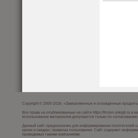
Copyright © 2000-2026. «Замороженные и охлажденные продукт
Все права на опубликованные на сайте
https://frozen.snkigb.ru
и к
использование материалов допускается только по согласованию 
Данный сайт предназначен для информирования посетителей са
ценах и скидках, правилах пользования. Сайт содержит информа
проводимых такими компаниями.