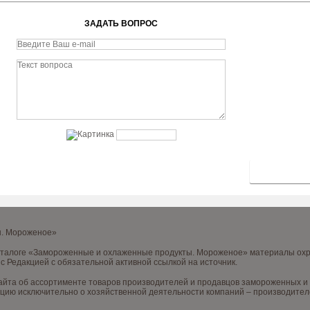
ЗАДАТЬ ВОПРОС
ы. Мороженое»
аталоге «Замороженные и охлаженные продукты. Мороженое» материалы охра
с Редакцией с обязательной активной ссылкой на источник.
йта об ассортименте товаров производителей и продавцов замороженных и х
цию исключительно о хозяйственной деятельности компаний – производителе