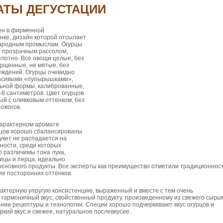
АТЫ ДЕГУСТАЦИИ
ен в фирменной
нке, дизайн которой отсылает
ародным промыслам. Огурцы
 прозрачным рассолом,
лотно. Все овощи целые, без
рщенные, не мятые, без
еждений. Огурцы очевидно
красивыми «пупырышками»,
ьной формы, калиброванные,
-8 сантиметров. Цвет огурцов
й с оливковым оттенком, без
 ожогов.
характерном аромате
цов хорошо сбалансированы
букет не распадается на
ности, среди которых
 различимы тона лука,
чицы и перца, идеально
основного продукты. Все эксперты как преимущество отметили традиционнос
ие посторонних оттенков.
актерную упругую консистенцию, выраженный и вместе с тем очень
гармоничный вкус, свойственный продукту, произведенному из свежего сырь
нии рецептуры и технологии. Специи хорошо подчеркивают вкус огурцов и
ркий вкус и свежее, натуральное послевкусие.