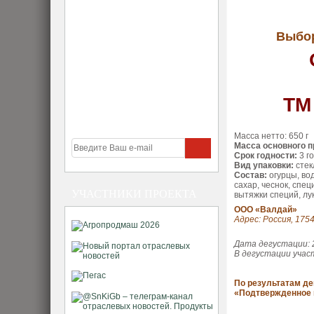
Выбор
ТМ
Масса нетто: 650 г
Масса основного п
Срок годности:
3 г
Вид упаковки:
стек
Состав:
огурцы, вод
сахар, чеснок, спе
УЧАСТНИКИ ПРОЕКТА
вытяжки специй, лу
ООО «Валдай»
Адрес: Россия, 1754
Дата дегустации: 2
В дегустации учас
По результатам де
«Подтвержденное 