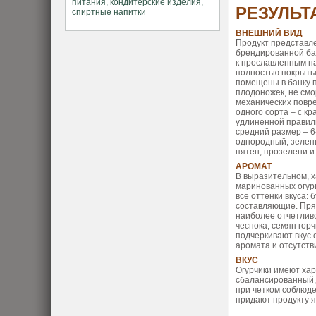
РЕЗУЛЬТ
ВНЕШНИЙ ВИД
Продукт представл
брендированной ба
к прославленным н
полностью покрыты
помещены в банку п
плодоножек, не смо
механических повр
одного сорта – с 
удлиненной правил
средний размер – 6
однородный, зелены
пятен, прозелени и
АРОМАТ
В выразительном, 
маринованных огур
все оттенки вкуса: 
составляющие. Пря
наиболее отчетливо
чеснока, семян гор
подчеркивают вкус 
аромата и отсутств
ВКУС
Огурчики имеют хар
сбалансированный, 
при четком соблюде
придают продукту я