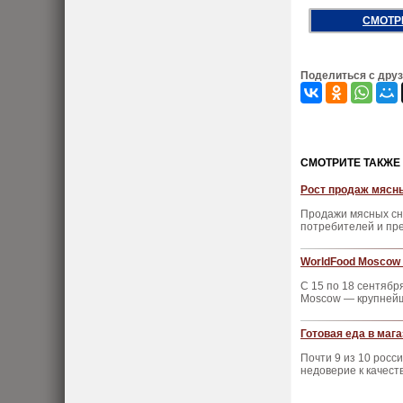
СМОТР
Поделиться с дру
CМОТРИТЕ ТАКЖЕ
Рост продаж мясны
Продажи мясных сн
потребителей и пр
WorldFood Moscow 
С 15 по 18 сентяб
Moscow — крупнейш
Готовая еда в маг
Почти 9 из 10 росс
недоверие к качест