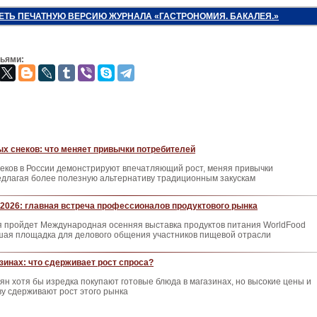
ЕТЬ ПЕЧАТНУЮ ВЕРСИЮ ЖУРНАЛА «ГАСТРОНОМИЯ. БАКАЛЕЯ.»
зьями:
х снеков: что меняет привычки потребителей
еков в России демонстрируют впечатляющий рост, меняя привычки
едлагая более полезную альтернативу традиционным закускам
2026: главная встреча профессионалов продуктового рынка
ря пройдет Международная осенняя выставка продуктов питания WorldFood
ая площадка для делового общения участников пищевой отрасли
азинах: что сдерживает рост спроса?
иян хотя бы изредка покупают готовые блюда в магазинах, но высокие цены и
ву сдерживают рост этого рынка