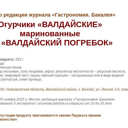
 редакции журнала «Гастрономия. Бакалея»
Огурчики «ВАЛДАЙСКИЕ»
маринованные
 «ВАЛДАЙСКИЙ ПОГРЕБОК»
родукта:
325 г
ода
лянная банка
а питьевая, соль пищевая, укроп, регулятор кислотности – уксусная кислота,
ции: лавровый лист, перец черный горошек – натуральные или в виде водной
к репчатый, семя горчицы.
00, Новгородская область, Валдайский район, г. Валдай, ул. Лесная, д.6, пом
5 ноября 2025 г. Место: редакция журнала «Гастрономия. Бакалея».
твовало 5 экспертов с опытом работы в отрасли от 10 до 20 лет.
густации продукту присваивается звание Лауреата премии
качество»