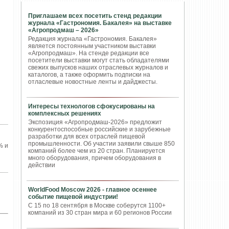
Приглашаем всех посетить стенд редакции
журнала «Гастрономия. Бакалея» на выставке
«Агропродмаш – 2026»
Редакция журнала «Гастрономия. Бакалея»
является постоянным участником выставки
«Агропродмаш». На стенде редакции все
посетители выставки могут стать обладателями
свежих выпусков наших отраслевых журналов и
каталогов, а также оформить подписки на
отласлевые новостные ленты и дайджесты.
Интересы технологов сфокусированы на
комплексных решениях
Экспозиция «Агропродмаш-2026» предложит
конкурентоспособные российские и зарубежные
разработки для всех отраслей пищевой
промышленности. Об участии заявили свыше 850
% и
компаний более чем из 20 стран. Планируется
много оборудования, причем оборудования в
действии
WorldFood Moscow 2026 - главное осеннее
событие пищевой индустрии!
С 15 по 18 сентября в Москве соберутся 1100+
компаний из 30 стран мира и 60 регионов России