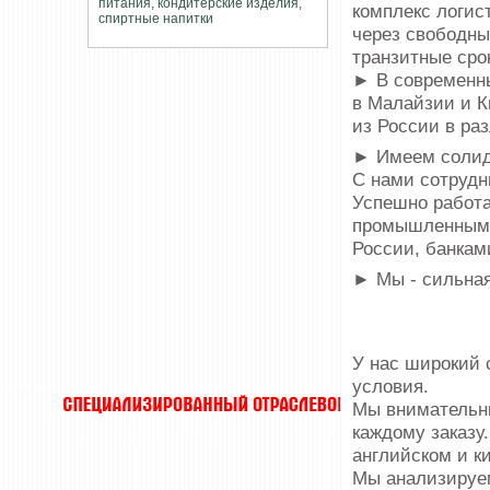
комплекс логис
через свободны
транзитные сро
► В современн
в Малайзии и К
из России в ра
► Имеем солид
С нами сотрудн
Успешно работа
промышленными
России, банкам
► Мы - сильна
У нас широкий 
условия.
Мы внимательны
каждому заказу
английском и к
Мы анализируем