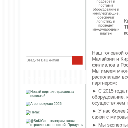
К
T
к
Наш головной о
Малайзии и Кир
филиалов в Рос
Мы имеем мног
располагаем в
УЧАСТНИКИ ПРОЕКТА
партнером:
► С 2015 года 
оборудование, к
осуществляем п
► У нас более 
связи с миров
► Мы эксперты 