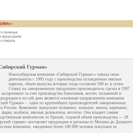
ДОМА»:
го печенья
х круассанов
го пирога
Сибирский Гурман»
Новосибирская компания «Сибирский Гурман»» начала свою
деятельность с 1995 году с производства охлажденных мясных
нарезок, объем выпуска которых тогда составлял 500 кг в сутки.
Ставку на замороженную продукцию производитель сделал в 1997
ассортимент за счет производства блинчиков, котлет, пельменей и
продукция и по сей день является основным направлением компании.
ский Гурман» - один из крупнейших производителей замороженных
в России. Компания выпускает пельмени, хинкали, манты, вареники,
, фарш, колбасы, мясные деликатесы, котлеты. Она владеет самым
дственным комплексом за Уралом, годовой объем производства — 28
ирский гурман» поставляет продукцию в регионы от Москвы до Дальнего
тистике компании, ежедневно более 100 000 человек покупают ее