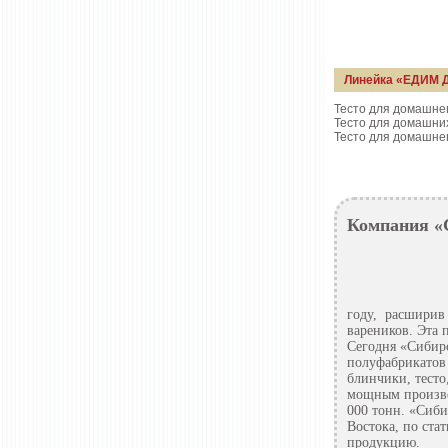
Линейка «ЕДИМ 
Тесто для домашне
Тесто для домашни
Тесто для домашне
Компания «
году, расширив 
вареников. Эта 
Сегодня «Сибир
полуфабрикатов 
блинчики, тесто
мощным произво
000 тонн. «Сиб
Востока, по ста
продукцию.