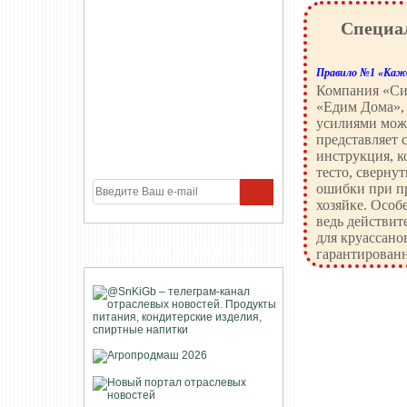
Специа
Правило №1 «Кажд
Компания «Си
«Едим Дома»,
усилиями можн
представляет 
инструкция, к
тесто, сверну
ошибки при пр
хозяйке. Особ
ведь действит
для круассано
УЧАСТНИКИ ПРОЕКТА
гарантированн