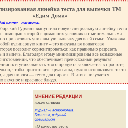
лизированная линейка теста для выпечки ТМ
«Едим Дома»
ой выпечке – свое тесто»
бирский Гурман» выпустила новую специальную линейку теста
 с помощью которой в домашних условиях и с минимальными
о приготовить уникальную выпечку для всей семьи. Упаковка
собой кулинарную книгу – это визуальная пошаговая
оторая позволит сориентироваться: как правильно разрезать
ть и выпечь. Благодаря этому минимизированы все возможные
иготовлении, что обеспечивает превосходный результат
енность и уникальность этого продукта заключается в простоте,
ельно, чтобы приготовить круассаны, нужно использовать тесто
в, а для пирога — тесто для пирога. В итоге получается
о вкусное и красивое блюдо.
МНЕНИЕ РЕДАКЦИИ
Ольга Бизяева
Журнал «Гастрономия.
Бакалея», ведущий
специалист
«О качестве этого