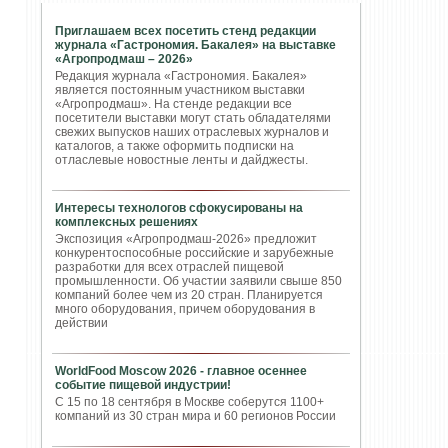
Приглашаем всех посетить стенд редакции
журнала «Гастрономия. Бакалея» на выставке
«Агропродмаш – 2026»
Редакция журнала «Гастрономия. Бакалея»
является постоянным участником выставки
«Агропродмаш». На стенде редакции все
посетители выставки могут стать обладателями
свежих выпусков наших отраслевых журналов и
каталогов, а также оформить подписки на
отласлевые новостные ленты и дайджесты.
Интересы технологов сфокусированы на
комплексных решениях
Экспозиция «Агропродмаш-2026» предложит
конкурентоспособные российские и зарубежные
разработки для всех отраслей пищевой
промышленности. Об участии заявили свыше 850
компаний более чем из 20 стран. Планируется
много оборудования, причем оборудования в
действии
WorldFood Moscow 2026 - главное осеннее
событие пищевой индустрии!
С 15 по 18 сентября в Москве соберутся 1100+
компаний из 30 стран мира и 60 регионов России