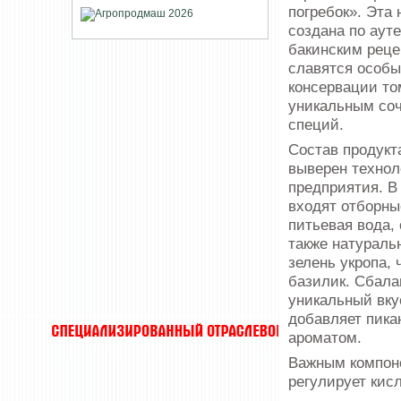
погребок». Эта 
создана по аут
бакинским реце
славятся особы
консервации то
уникальным со
специй.
Состав продукт
выверен технол
предприятия. В
входят отборны
питьевая вода, 
также натураль
зелень укропа, 
базилик. Сбала
уникальный вку
добавляет пика
ароматом.
Важным компоне
регулирует кис