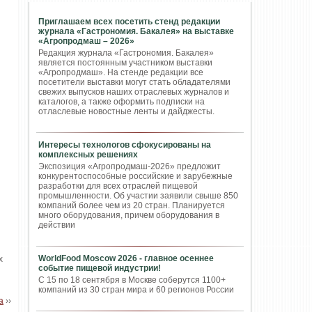
Приглашаем всех посетить стенд редакции
журнала «Гастрономия. Бакалея» на выставке
«Агропродмаш – 2026»
Редакция журнала «Гастрономия. Бакалея»
является постоянным участником выставки
«Агропродмаш». На стенде редакции все
посетители выставки могут стать обладателями
свежих выпусков наших отраслевых журналов и
каталогов, а также оформить подписки на
отласлевые новостные ленты и дайджесты.
Интересы технологов сфокусированы на
комплексных решениях
Экспозиция «Агропродмаш-2026» предложит
конкурентоспособные российские и зарубежные
разработки для всех отраслей пищевой
промышленности. Об участии заявили свыше 850
компаний более чем из 20 стран. Планируется
много оборудования, причем оборудования в
действии
WorldFood Moscow 2026 - главное осеннее
х
событие пищевой индустрии!
С 15 по 18 сентября в Москве соберутся 1100+
компаний из 30 стран мира и 60 регионов России
а
››