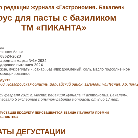
 редакции журнала «Гастрономия. Бакалея»
оус для пасты с базиликом
ТМ «ПИКАНТА»
ода
лянная банка
008624-2023
Народная марка №1» 2024
доровое питание» 2024
жие, лук репчатый, сахар, базилик дробленый, соль, масло подсолнечное
езодорированное
дукт»
00, Новгородская область, Валдайский район, г.Валдай, ул.Лесная, д.6, пом.
19 февраля 2025 г. Место: редакция журнала «Гастрономия. Бакалея».
твовало 5 экспертов с опытом работы в отрасли от 8 до 17 лет.
густации продукту присваивается звание Лауреата премии
качество»
АТЫ ДЕГУСТАЦИИ