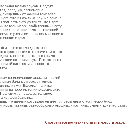
полнена густым соусом. Продукт
й однородную, равномерно
, очищенных от кожицы томатов с
ного лука и базилика. Грубые семена
 полностью отсутствуют. Цвет ярко
й по всей массе, свойственный цвету
ревших на солнце томатов. Внешний
оречиво указывает на использование в
твенного сырья.
ый и в тоже время достаточно
шо выраженными оттенками томатных
 идеально сочетаются со свежими
мягкими штрихами лука. Все эксперты
поримый плюс натуральность и
ромата.
чным продолжением аромата – яркий,
льным балансом всех оттенков:
зилика и лука. Вкусовая палитра
енная на переплетении классических
. Послевкусие продолжительное,
м шлейфом базилика.
или, что данный соус идеален для приготовления классических блюд
– пиццы, лазаньи, разнообразных овощных и крупяных супов и, конечно, самы
.
Смотреть все последние статьи и новости раздел