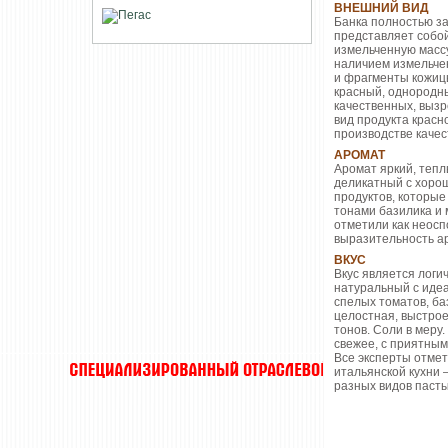
ВНЕШНИЙ ВИД
Банка полностью за
представляет собо
измельченную массу
наличием измельчен
и фрагменты кожицы
красный, однородны
качественных, выз
вид продукта красн
производстве качес
АРОМАТ
Аромат яркий, тепл
деликатный с хоро
продуктов, которые
тонами базилика и 
отметили как неос
выразительность а
ВКУС
Вкус является логи
натуральный с идеа
спелых томатов, ба
целостная, выстро
тонов. Соли в меру
свежее, с приятны
Все эксперты отмет
итальянской кухни 
разных видов пасты