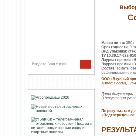
Выбор
С
Масса нетто:
350 г
Срок годности:
3 г
Вид упаковки:
стек
ТУ 10.39.17-028-01
Лауреат премии «
Лауреат премии «З
Состав:
томаты све
рафинированное д
ООО «Вкусный про
Адрес: Россия, 1754
УЧАСТНИКИ ПРОЕКТА
Дата дегустации: 
В дегустации учас
По результатам де
«Подтвержденное 
РЕЗУЛЬТ